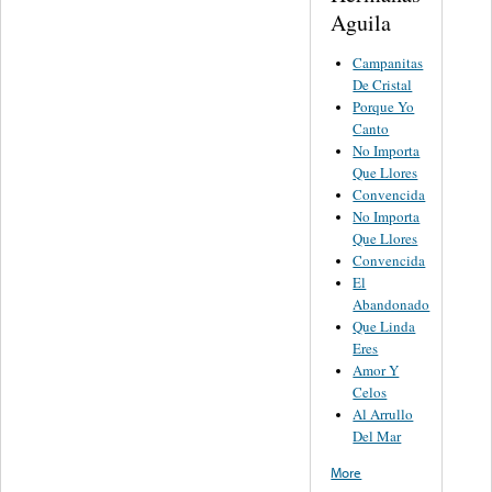
Aguila
Campanitas
De Cristal
Porque Yo
Canto
No Importa
Que Llores
Convencida
No Importa
Que Llores
Convencida
El
Abandonado
Que Linda
Eres
Amor Y
Celos
Al Arrullo
Del Mar
More