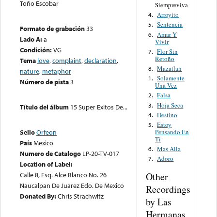
Toño Escobar
Siempreviva
Arroyito
4.
Sentencia
5.
Formato de grabación
33
Amar Y
6.
Lado A:
a
Vivir
Condición:
VG
Flor Sin
7.
Retoño
Tema
love
,
complaint
,
declaration
,
Mazatlan
8.
nature
,
metaphor
Solamente
1.
Número de pista
3
Una Vez
Falsa
2.
Hoja Seca
3.
Título del álbum
15 Super Exitos De...
Destino
4.
Estoy
5.
Pensando En
Sello
Orfeon
Ti
País
Mexico
Mas Alla
6.
Numero de Catalogo
LP-20-TV-017
Adoro
7.
Location of Label:
Other
Calle 8, Esq. Alce Blanco No. 26
Naucalpan De Juarez Edo. De Mexico
Recordings
Donated By:
Chris Strachwitz
by Las
Hermanas