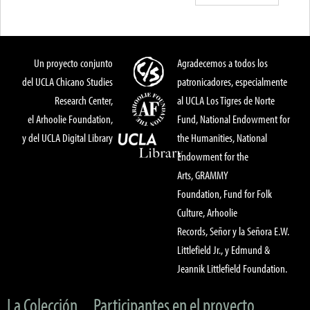
Un proyecto conjunto
Agradecemos a todos los
del UCLA Chicano Studies
patronicadores, especialmente
Research Center,
al UCLA Los Tigres de Norte
el Arhoolie Foundation,
Fund, National Endowment for
y del UCLA Digital Library
the Humanities, National
Endowment for the
Arts, GRAMMY
Foundation, Fund for Folk
Culture, Arhoolie
Records, Señor y la Señora E.W.
Littlefield Jr., y Edmund &
Jeannik Littlefield Foundation.
La Colección
Participantes en el proyecto