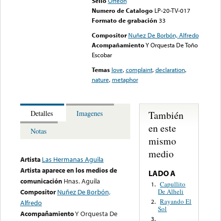
Sello
Orfeon
Numero de Catalogo
LP-20-TV-017
Formato de grabación
33
Compositor
Nuñez De Borbón, Alfredo
Acompañamiento
Y Orquesta De Toño
Escobar
Temas
love
,
complaint
,
declaration
,
nature
,
metaphor
También
Detalles
Imagenes
en este
Notas
mismo
medio
Artista
Las Hermanas Aguila
Artista aparece en los medios de
LADO A
comunicación
Hnas. Aguila
Capullito
1.
De Alheli
Compositor
Nuñez De Borbón,
Rayando El
2.
Alfredo
Sol
Acompañamiento
Y Orquesta De
3.