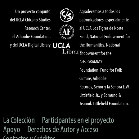
Un proyecto conjunto
Agradecemos a todos los
del UCLA Chicano Studies
patronicadores, especialmente
Research Center,
al UCLA Los Tigres de Norte
el Arhoolie Foundation,
Fund, National Endowment for
y del UCLA Digital Library
the Humanities, National
Endowment for the
Arts, GRAMMY
Foundation, Fund for Folk
Culture, Arhoolie
Records, Señor y la Señora E.W.
Littlefield Jr., y Edmund &
Jeannik Littlefield Foundation.
La Colección
Participantes en el proyecto
Apoyo
Derechos de Autor y Acceso
Contactos y Créditos