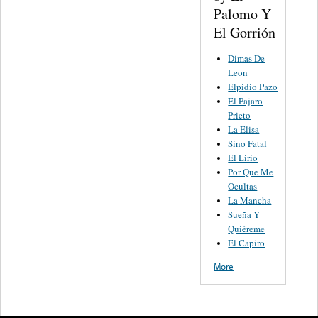
Palomo Y
El Gorrión
Dimas De
Leon
Elpidio Pazo
El Pajaro
Prieto
La Elisa
Sino Fatal
El Lirio
Por Que Me
Ocultas
La Mancha
Sueña Y
Quiéreme
El Capiro
More