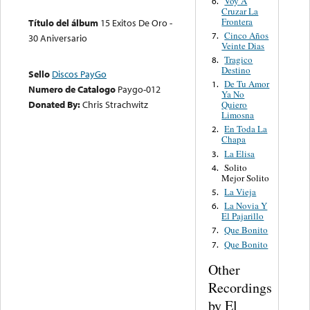
Voy A
6.
Cruzar La
Frontera
Título del álbum
15 Exitos De Oro -
Cinco Años
7.
30 Aniversario
Veinte Dias
Tragico
8.
Destino
Sello
Discos PayGo
De Tu Amor
1.
Numero de Catalogo
Paygo-012
Ya No
Donated By:
Chris Strachwitz
Quiero
Limosna
En Toda La
2.
Chapa
La Elisa
3.
Solito
4.
Mejor Solito
La Vieja
5.
La Novia Y
6.
El Pajarillo
Que Bonito
7.
Que Bonito
7.
Other
Recordings
by El