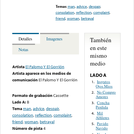
Temas
man
,
advice
,
despair
,
consolation
,
reflection
,
complaint
,
friend
,
woman
,
betrayal
También
Detalles
Imagenes
en este
Notas
mismo
medio
Artista
El Palomo Y El Gorrión
Artista aparece en los medios de
LADO A
comunicación
El Palomo Y El Gorrión
Ingratos
1.
Ojos Mios
No Compro
2.
Formato de grabación
Cassette
Amores
Lado A:
B
Concha
3.
Perdida
Tema
man
,
advice
,
despair
,
Mil
4.
consolation
,
reflection
,
complaint
,
Alfileres
friend
,
woman
,
betrayal
Pavido
5.
Número de pista
4
Navido