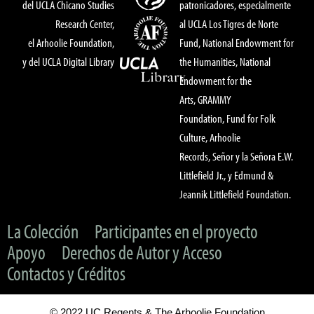
del UCLA Chicano Studies
patronicadores, especialmente
Research Center,
al UCLA Los Tigres de Norte
el Arhoolie Foundation,
Fund, National Endowment for
y del UCLA Digital Library
the Humanities, National
Endowment for the
Arts, GRAMMY
Foundation, Fund for Folk
Culture, Arhoolie
Records, Señor y la Señora E.W.
Littlefield Jr., y Edmund &
Jeannik Littlefield Foundation.
La Colección
Participantes en el proyecto
Apoyo
Derechos de Autor y Acceso
Contactos y Créditos
© 2022 UC Regents & The Arhoolie Foundation