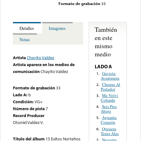
Formato de grabación
33
También
Detalles
Imagenes
en este
Notas
mismo
medio
Artista
Chayito Valdez
Artista aparece en los medios de
LADO A
comunicación
Chayito Valdez
Gaviota
1.
Aventurera
Cheque Al
2.
Formato de grabación
33
Portador
Lado A:
b
Me Volvi
3.
Cobarde
Condición:
VG+
Seis Pies
4.
Número de pista
7
Abajo
Record Producer
Aguanta
5.
Otoniel Valdez V.
Corazón
Quisiera
6.
Tener Alas
Título del álbum
15 Exitos Norteños
Necesito
7.