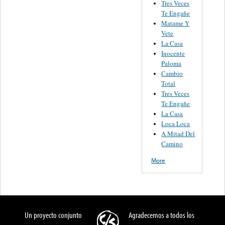
Tres Veces
Te Engañe
Matame Y
Vete
La Casa
Inocente
Paloma
Cambio
Total
Tres Veces
Te Engañe
La Casa
Loca Loca
A Mitad Del
Camino
More
Un proyecto conjunto
Agradecemos a todos los