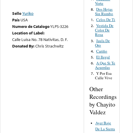
Verte
Dos Hojas
8.
Sello
Yuriko
Sin Rumbo
Celos De Ti
País
USA
1.
Vestida De
2.
Numero de Catalogo
YLPS-3226
Color De
Location of Label:
Rosa
Calle Luisa No. 78 Nativitas, D. F.
Jaula De
3.
Oro
Donated By:
Chris Strachwitz
Cariño
4.
El Ilegal
5.
A Que Si Te
6.
Acuerdas
Y Por Esa
7.
Calle Vive
Other
Recordings
by Chayito
Valdez
Ayer Baje
De La Sierra