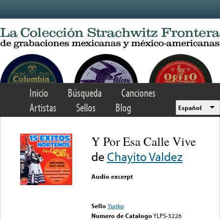
Skip to main content
Inicio
Búsqueda
Canciones
Artistas
Sellos
Blog
Español
Y Por Esa Calle Vive
de
Chayito Valdez
Audio excerpt
Error loading media: File
could not be played
Sello
Yuriko
Numero de Catalogo
YLPS-3226