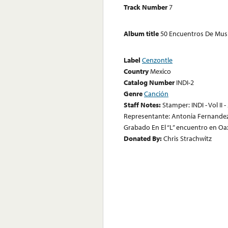
Track Number
7
Album title
50 Encuentros De Music
Label
Cenzontle
Country
Mexico
Catalog Number
INDI-2
Genre
Canción
Staff Notes:
Stamper: INDI - Vol II -
Representante: Antonia Fernandez 
Grabado En El “L” encuentro en Oax
Donated By:
Chris Strachwitz