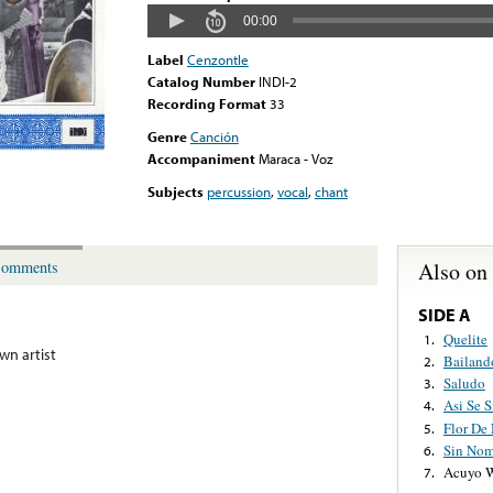
00:00
Label
Cenzontle
Catalog Number
INDI-2
Recording Format
33
Genre
Canción
Accompaniment
Maraca - Voz
Subjects
percussion
,
vocal
,
chant
Also on
omments
SIDE A
Quelite
1.
n artist
Bailand
2.
Saludo
3.
Asi Se 
4.
Flor De
5.
Sin Nom
6.
Acuyo 
7.