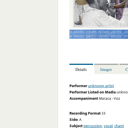
Details
Images
C
Performer
unknown artist
Performer Listed on Media
unknow
Accompaniment
Maraca - Voz
Recording Format
33
Side:
A
Subject
percussion
,
vocal
,
chant