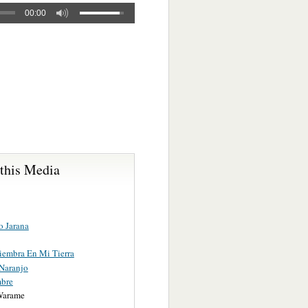
00:00
 this Media
o Jarana
Siembra En Mi Tierra
 Naranjo
bre
Warame