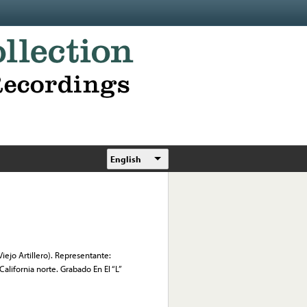
English
Viejo Artillero). Representante:
lifornia norte. Grabado En El “L”