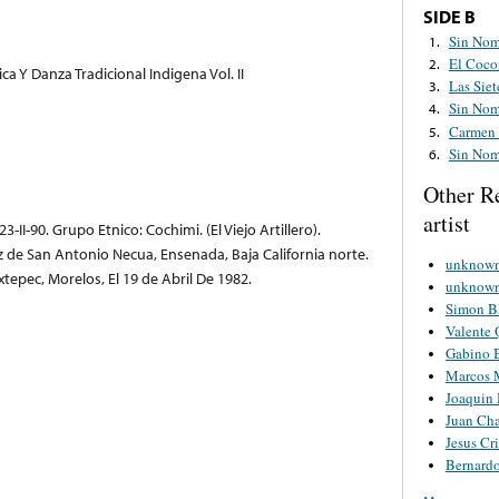
SIDE B
Sin Nom
1.
El Coco
2.
a Y Danza Tradicional Indigena Vol. II
Las Siet
3.
Sin Nom
4.
Carmen 
5.
Sin Nom
6.
Other R
artist
 23-II-90. Grupo Etnico: Cochimi. (El Viejo Artillero).
de San Antonio Necua, Ensenada, Baja California norte.
unknown 
tepec, Morelos, El 19 de Abril De 1982.
unknown 
Simon B
Valente 
Gabino B
Marcos 
Joaquin 
Juan Ch
Jesus Cri
Bernard