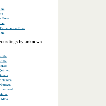
bre
no
e Flores
bre
De Juventino Rosas
bre
ecordings by unknown
title
title
lanco
Quintero
arrera
Melendez
Murrieta
arrasqueado
sterna
o Mata