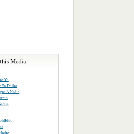
 this Media
io Yo
 En Dollar
igas A Nadie
orron
Garcia
ohibido
ta
Madre