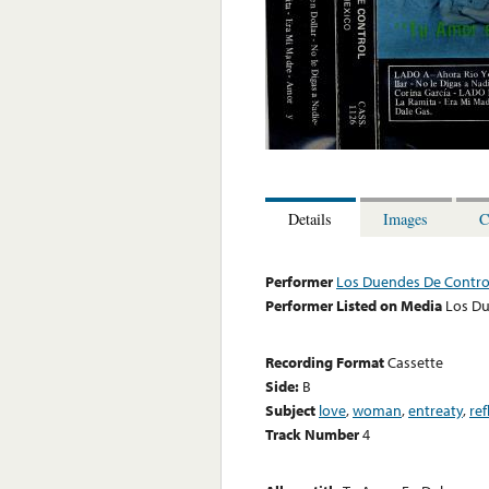
Details
Images
C
Performer
Los Duendes De Contro
Performer Listed on Media
Los Du
Recording Format
Cassette
Side:
B
Subject
love
,
woman
,
entreaty
,
ref
Track Number
4