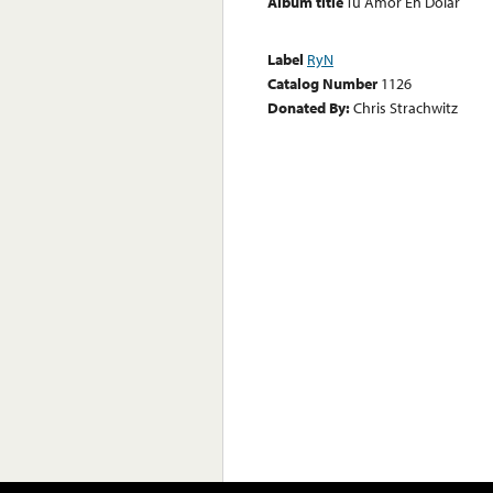
Album title
Tu Amor En Dolar
Label
RyN
Catalog Number
1126
Donated By:
Chris Strachwitz