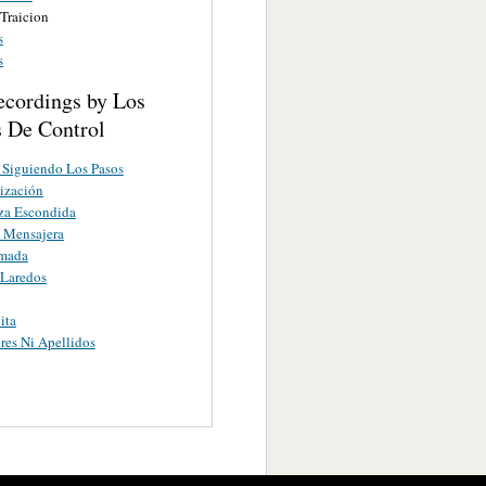
Traicion
s
s
ecordings by Los
 De Control
Siguiendo Los Pasos
ización
za Escondida
 Mensajera
umada
 Laredos
ita
es Ni Apellidos