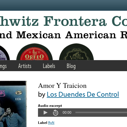
ngs
Artists
Labels
Blog
Amor Y Traicion
by
Los Duendes De Control
Audio excerpt
00:00
Label
RyN