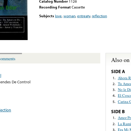
Catalog Number
1126
Recording Format
Cassette
Subjects
love
,
woman
,
entreaty
,
reflection
Also on
omments
SIDE A
l
Ahora R
1.
endes De Control
Tu Amor
2.
No le D
3.
El Cosc
4.
Carina 
5.
lection
SIDE B
Amor Pr
1.
La Rami
2.
Era Mi 
3.