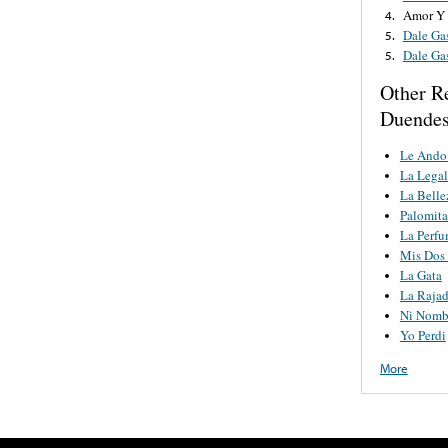
Amor Y 
4.
Dale Ga
5.
Dale Ga
5.
Other R
Duendes
Le Ando 
La Legal
La Belle
Palomita
La Perf
Mis Dos
La Gata
La Rajad
Ni Nombr
Yo Perdi
More