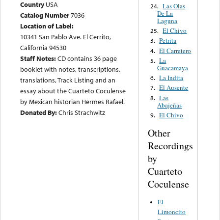
Country
USA
Las Olas
24.
De La
Catalog Number
7036
Laguna
Location of Label:
El Chivo
25.
10341 San Pablo Ave. El Cerrito,
Petrita
3.
California 94530
El Carretero
4.
Staff Notes:
CD contains 36 page
La
5.
Guacamaya
booklet with notes, transcriptions.
La Indita
6.
translations, Track Listing and an
El Ausente
7.
essay about the Cuarteto Coculense
Las
8.
by Mexican historian Hermes Rafael.
Abajeñas
Donated By:
Chris Strachwitz
El Chivo
9.
Other
Recordings
by
Cuarteto
Coculense
El
Limoncito