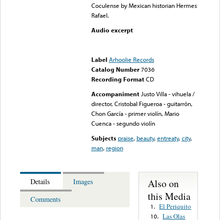
Coculense by Mexican historian Hermes
Rafael.
Audio excerpt
Error loading media: File
could not be played
Label
Arhoolie Records
Catalog Number
7036
Recording Format
CD
Accompaniment
Justo Villa - vihuela /
director, Cristobal Figueroa - guitarrón,
Chon García - primer violín, Mario
Cuenca - segundo violín
Subjects
praise
,
beauty
,
entreaty
,
city
,
man
,
region
Also on
Details
Images
this Media
Comments
El Periquito
1.
Las Olas
10.