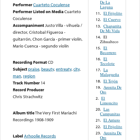
De La
Performer
Cuarteto Coculense
Laguna
Performer Listed on Media
Cuarteto
El Frijolito
11.
Coculense
El Cuervo
12.
Accompaniment
Justo Villa - vihuela /
Chaparrita
13.
De Mi Vida
director, Cristobal Figueroa -
El
14.
guitarrón, Chon García - primer violín,
Zihualteco
Mario Cuenca - segundo violín
El
15.
Becerrero
El
16.
Recording Format
CD
Tecolote
Subject
praise
,
beauty
,
entreaty
,
city
,
La
17.
Malagueña
man
,
region
El Tejón
18.
Track Number
14
Arenita De
19.
Record Producer
Oro
Chris Strachwitz
El
2.
Limoncito
Las
20.
Album title
The Very First Mariachi
Campanitas
Recordings 1908-1909
El Arriero
21.
El Frijolito
22.
Arenita De
23.
Label
Arhoolie Records
Oro