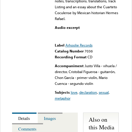
notes, transcriptions. translations, Track
Listing and an essay about the Cuarteto
Coculense by Mexican historian Hermes
Rafael.
Audio excerpt
Error loading media: File
could not be played
Label
Arhoolie Records
Catalog Number
7036
Recording Format
CD
Accompaniment
Justo Villa - vihuela /
director, Cristobal Figueroa - guitarrón,
Chon García - primer violín, Mario
Cuenca - segundo violín
Subjects
love
,
declaration
,
sexual
,
metaphor
Also on
Details
Images
this Media
Comments