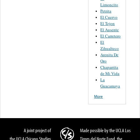
Limoncito
Petrita
El Cuervo
El Tejon
El Ausente
El Carretero
El
Zihualteco
Arenita De
Oro
Chaparrita
de Mi Vida
La
Guacamaya
More
A joint project of
Made possible by the UCLA Los
the UCLA Chicano Studies
Tigres del Norte Fund, the