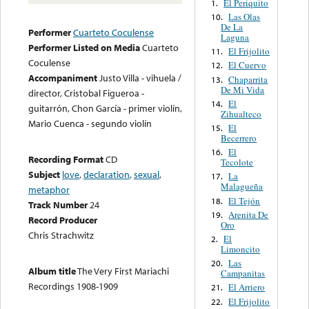
El Periquito
1.
Las Olas
10.
De La
Performer
Cuarteto Coculense
Laguna
Performer Listed on Media
Cuarteto
El Frijolito
11.
Coculense
El Cuervo
12.
Accompaniment
Justo Villa - vihuela /
Chaparrita
13.
De Mi Vida
director, Cristobal Figueroa -
El
14.
guitarrón, Chon García - primer violín,
Zihualteco
Mario Cuenca - segundo violín
El
15.
Becerrero
El
16.
Recording Format
CD
Tecolote
Subject
love
,
declaration
,
sexual
,
La
17.
Malagueña
metaphor
El Tejón
18.
Track Number
24
Arenita De
19.
Record Producer
Oro
Chris Strachwitz
El
2.
Limoncito
Las
20.
Album title
The Very First Mariachi
Campanitas
Recordings 1908-1909
El Arriero
21.
El Frijolito
22.