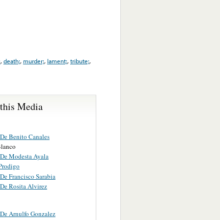
;
,
death;
,
murder;
,
lament;
,
tribute;
,
 this Media
 De Benito Canales
lanco
 De Modesta Ayala
 Prodigo
De Francisco Sarabia
De Rosita Alvirez
 De Arnulfo Gonzalez