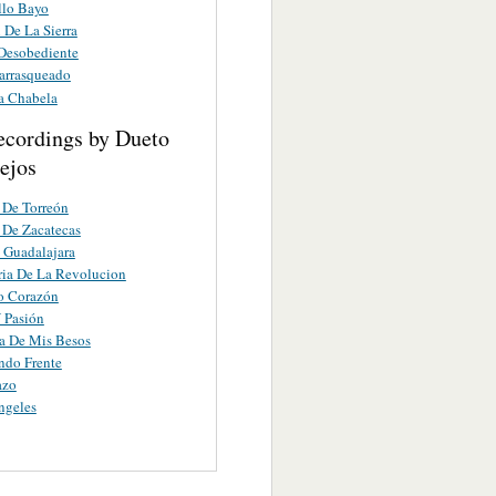
llo Bayo
 De La Sierra
 Desobediente
arrasqueado
a Chabela
ecordings by Dueto
ejos
 De Torreón
 De Zacatecas
 Guadalajara
ria De La Revolucion
o Corazón
 Pasión
a De Mis Besos
ndo Frente
azo
ngeles