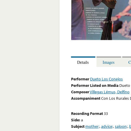
Details
Images
C
Performer
Dueto Los Conejos
Performer Listed on Media
Dueto 
Composer
Villegas Lémus, Delfino
Accompaniment
Con Los Rurales 
Recording Format
33
Side:
a
Subject
mother;
,
advice;
,
saloon;
,
b