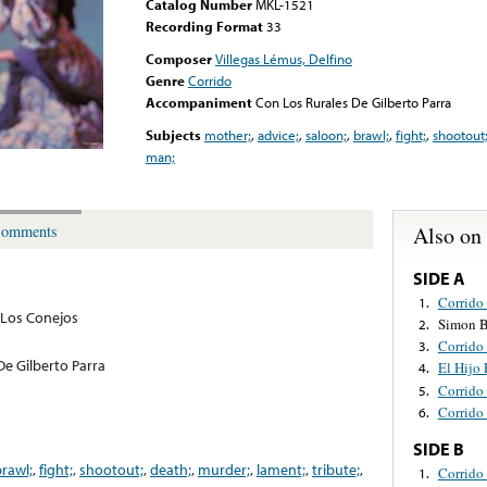
Catalog Number
MKL-1521
Recording Format
33
Composer
Villegas Lémus, Delfino
Genre
Corrido
Accompaniment
Con Los Rurales De Gilberto Parra
Subjects
mother;
,
advice;
,
saloon;
,
brawl;
,
fight;
,
shootout
man;
Also on
omments
SIDE A
Corrido
1.
Los Conejos
Simon B
2.
Corrido
3.
De Gilberto Parra
El Hijo
4.
Corrido 
5.
Corrido 
6.
SIDE B
rawl;
,
fight;
,
shootout;
,
death;
,
murder;
,
lament;
,
tribute;
,
Corrido
1.