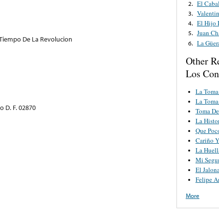
El Caba
2.
Valentin
3.
El Hijo
4.
Juan Ch
5.
 Tiempo De La Revolucion
La Güer
6.
Other R
Los Con
La Toma
La Toma
o D. F. 02870
Toma De
La Histo
Que Poc
Cariño Y
La Huell
Mi Segu
El Jalon
Felipe A
More