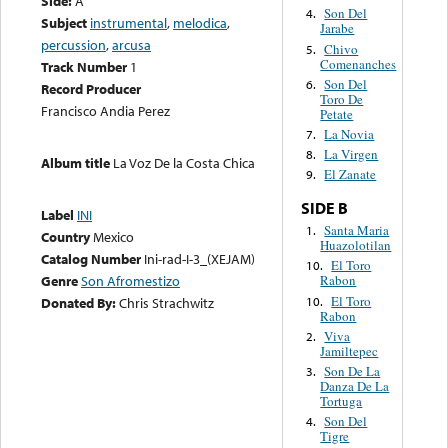
Side:
A
Son Del
4.
Subject
instrumental
,
melodica
,
Jarabe
percussion
,
arcusa
Chivo
5.
Comenanches
Track Number
1
Son Del
6.
Record Producer
Toro De
Francisco Andia Perez
Petate
La Novia
7.
La Virgen
8.
Album title
La Voz De la Costa Chica
El Zanate
9.
SIDE B
Label
INI
Santa Maria
1.
Country
Mexico
Huazolotilan
Catalog Number
Ini-rad-I-3_(XEJAM)
El Toro
10.
Genre
Son Afromestizo
Rabon
El Toro
10.
Donated By:
Chris Strachwitz
Rabon
Viva
2.
Jamiltepec
Son De La
3.
Danza De La
Tortuga
Son Del
4.
Tigre