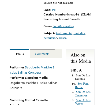
Source file not available
Label
INI
Catalog Number
Ini-rad-I-3_(XEJAM)
Recording Format
Cassette
Genre
Son Afromestizo
Subjects
instrumental
,
melodica
,
percussion
,
arcusa
Also on
Details
Comments
this Media
Performer
Dagoberto Mariche E
SIDE A
Isaias Salinas Corcuera
Son De Los
1.
Performer Listed on Media
Diablos
Dagoberto Mariche E Isaias Salinas
Son Para
10.
Bailar
Corcuera
Son De Los
2.
Tenangos
Recording Format
Cassette
Son De Los
3.
Versos