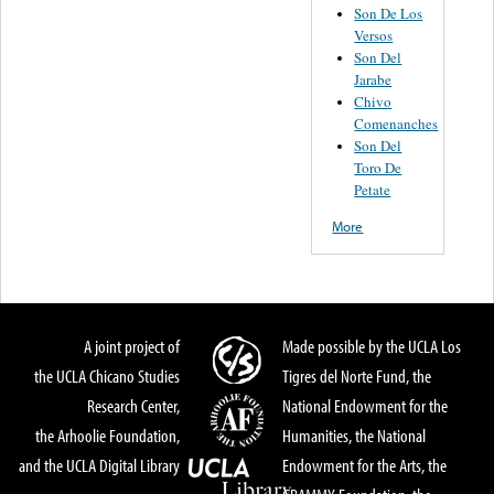
Son De Los
Versos
Son Del
Jarabe
Chivo
Comenanches
Son Del
Toro De
Petate
More
A joint project of
Made possible by the UCLA Los
the UCLA Chicano Studies
Tigres del Norte Fund, the
Research Center,
National Endowment for the
the Arhoolie Foundation,
Humanities, the National
and the UCLA Digital Library
Endowment for the Arts, the