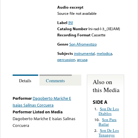
Audio excerpt
Source file not available
Label
INI
Catalog Number
Ini-rad-I-3_(XEJAM)
Recording Format
Cassette
Genre
Son Afromestizo
Subjects
instrumental
,
melodica
,
percussion
,
arcusa
Also on
Details
Comments
this Media
Performer
Dagoberto Mariche E
SIDE A
Isaias Salinas Corcuera
Son De Los
1.
Performer Listed on Media
Diablos
Dagoberto Mariche E Isaias Salinas
Son Para
10.
Bailar
Corcuera
Son De Los
2.
Tenangos