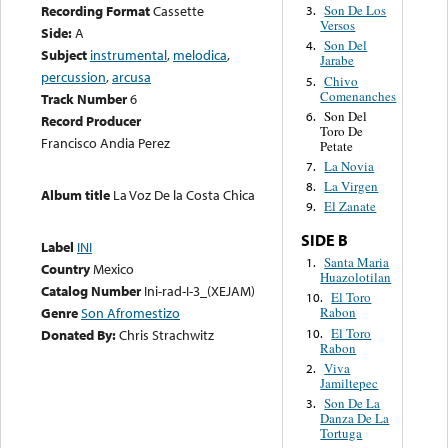
Recording Format
Cassette
Son De Los
3.
Versos
Side:
A
Son Del
4.
Subject
instrumental
,
melodica
,
Jarabe
percussion
,
arcusa
Chivo
5.
Comenanches
Track Number
6
Son Del
6.
Record Producer
Toro De
Francisco Andia Perez
Petate
La Novia
7.
La Virgen
8.
Album title
La Voz De la Costa Chica
El Zanate
9.
SIDE B
Label
INI
Santa Maria
1.
Country
Mexico
Huazolotilan
Catalog Number
Ini-rad-I-3_(XEJAM)
El Toro
10.
Genre
Son Afromestizo
Rabon
El Toro
10.
Donated By:
Chris Strachwitz
Rabon
Viva
2.
Jamiltepec
Son De La
3.
Danza De La
Tortuga