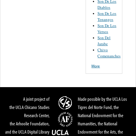
Son De Los
Diablos
Son De Los
Tenangos
Son De Los
Versos
Son Del
Jarabe
Chivo
Comenanches
More
A joint project of
Made possible by the UCLA Los
the UCLA Chicano Studies
Tigres del Norte Fund, the
Research Center,
National Endowment for the
the Arhoolie Foundation,
Humanities, the National
and the UCLA Digital Library
Endowment for the Arts, the