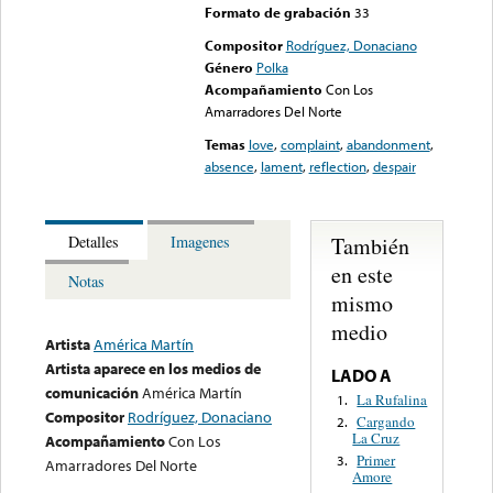
Formato de grabación
33
Compositor
Rodríguez, Donaciano
Género
Polka
Acompañamiento
Con Los
Amarradores Del Norte
Temas
love
,
complaint
,
abandonment
,
absence
,
lament
,
reflection
,
despair
También
Detalles
Imagenes
en este
Notas
mismo
medio
Artista
América Martín
Artista aparece en los medios de
LADO A
comunicación
América Martín
La Rufalina
1.
Compositor
Rodríguez, Donaciano
Cargando
2.
La Cruz
Acompañamiento
Con Los
Primer
3.
Amarradores Del Norte
Amore