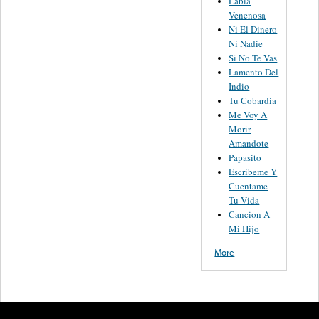
Labia
Venenosa
Ni El Dinero
Ni Nadie
Si No Te Vas
Lamento Del
Indio
Tu Cobardia
Me Voy A
Morir
Amandote
Papasito
Escribeme Y
Cuentame
Tu Vida
Cancion A
Mi Hijo
More