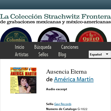
Skip to main content
Inicio
Búsqueda
Canciones
Artistas
Sellos
Blog
Español
Ausencia Eterna
de
América Martín
Audio excerpt
Error loading media: File
could not be played
Sello
Gavi Records
Numero de Catalogo
G-1022