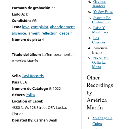
Gaviota
4.
Traidora
Formato de grabación
33
Ya Soy Feliz
5.
Lado A:
b
Jesusita En
1.
Condición:
VG
Chihuahua
Tema
love
,
complaint
,
abandonment
,
Falsa Y
2.
Mentirosa
absence
,
lament
,
reflection
,
despair
Los
3.
Número de pista
4
Chismes
Ausencia
4.
Eterna
Título del álbum
La Temperamental
No Se Me
5.
América Martín
Quita La
Maña
Sello
Gavi Records
Other
País
USA
Recordings
Numero de Catalogo
G-1022
by
Género
Polka
América
Location of Label:
Martín
4380 N. W. 128 Street OPA Locka,
Florida
Yo Tengo La
Donated By:
Carmen Beall
Culpa