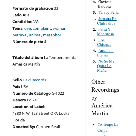
Gaviota
4.
Traidora
Formato de grabación
33
Ya Soy Feliz
5.
Lado A:
a
Jesusita En
1.
Condición:
VG
Chihuahua
Tema
love
,
complaint
,
woman
,
Falsa Y
2.
Mentirosa
betrayal
,
animal
,
metaphor
Los
3.
Número de pista
4
Chismes
Ausencia
4.
Eterna
Título del álbum
La Temperamental
No Se Me
5.
América Martín
Quita La
Maña
Sello
Gavi Records
Other
País
USA
Recordings
Numero de Catalogo
G-1022
by
Género
Polka
América
Location of Label:
Martín
4380 N. W. 128 Street OPA Locka,
Florida
Yo Tengo La
Donated By:
Carmen Beall
Culpa