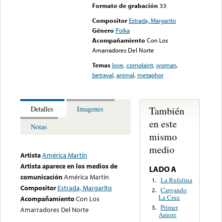
Formato de grabación
33
Compositor
Estrada, Margarito
Género
Polka
Acompañamiento
Con Los
Amarradores Del Norte
Temas
love
,
complaint
,
woman
,
betrayal
,
animal
,
metaphor
También
Detalles
Imagenes
en este
Notas
mismo
medio
Artista
América Martín
Artista aparece en los medios de
LADO A
comunicación
América Martín
La Rufalina
1.
Compositor
Estrada, Margarito
Cargando
2.
La Cruz
Acompañamiento
Con Los
Primer
3.
Amarradores Del Norte
Amore