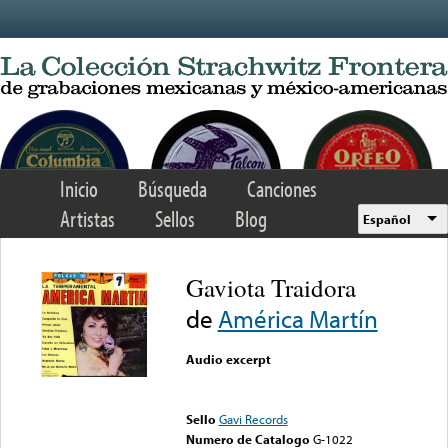
Skip to main content
Inicio
Búsqueda
Canciones
Artistas
Sellos
Blog
Español
Gaviota Traidora
de
América Martín
Audio excerpt
Error loading media: File
could not be played
Sello
Gavi Records
Numero de Catalogo
G-1022