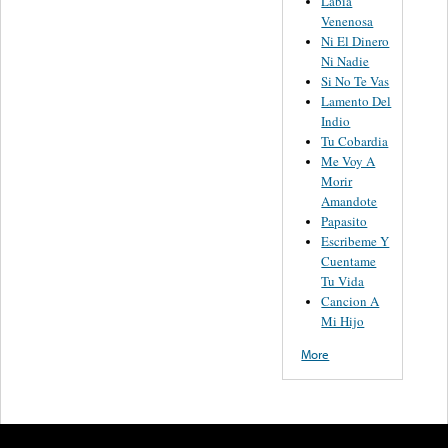
Labia
Venenosa
Ni El Dinero
Ni Nadie
Si No Te Vas
Lamento Del
Indio
Tu Cobardia
Me Voy A
Morir
Amandote
Papasito
Escribeme Y
Cuentame
Tu Vida
Cancion A
Mi Hijo
More