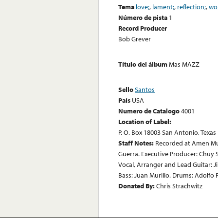
Tema
love;
,
lament;
,
reflection;
,
wo
Número de pista
1
Record Producer
Bob Grever
Título del álbum
Mas MAZZ
Sello
Santos
País
USA
Numero de Catalogo
4001
Location of Label:
P. O. Box 18003 San Antonio, Texas
Staff Notes:
Recorded at Amen Mul
Guerra. Executive Producer: Chuy S
Vocal, Arranger and Lead Guitar: 
Bass: Juan Murillo. Drums: Adolfo P
Donated By:
Chris Strachwitz