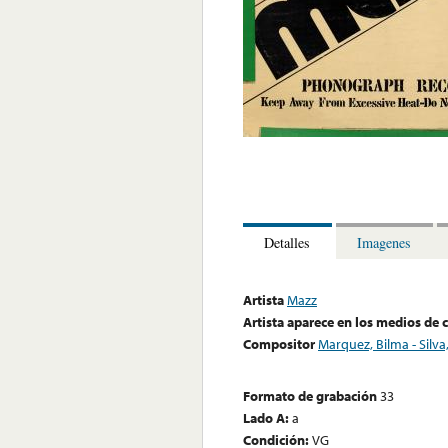
Detalles
Imagenes
Artista
Mazz
Artista aparece en los medios de
Compositor
Marquez, Bilma - Silva,
Formato de grabación
33
Lado A:
a
Condición:
VG