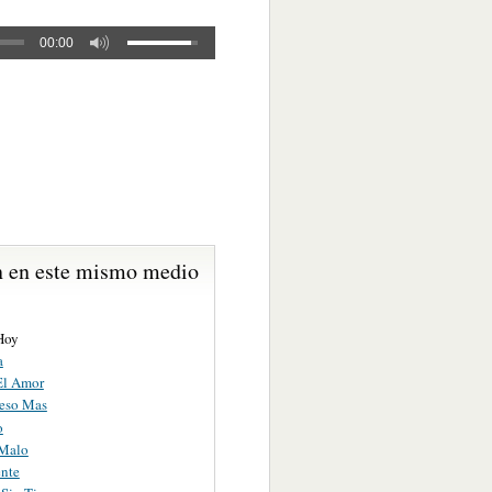
00:00
 en este mismo medio
Hoy
a
El Amor
eso Mas
o
 Malo
nte