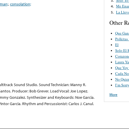
Solo Yo 
3.
man;
,
consolation;
Me Ena
4.
La Llev
5.
Other R
Que Gan
Polkitas
El
Solo El 
Corazone
Laura Ya
Que Voy
Cada No
No Quier
titrack Sound Studio. Sound Technician: Manny R.
I’m Sorry
antos. Producer: Bob Grever. Load Vocal: Joe Lopez.
More
Jimmy Gonzalez. Synthesizer and Keyboards: Noe Garcia.
intor Garcia. Rhythm and Percussionist: Carlos J. Canul.