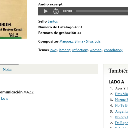
Audio excerpt
00:00
Sello
Santos
Numero de Catalogo
4001
Formato de grabación
33
Compositor
Marquez, Bilma - Silva, Luis
Temas
love;
,
lament;
,
reflection;
,
woman;
,
consolation;
También
Notas
LADO A
Ayer Y 
1.
 comunicación
MAZZ
Eres Mi
2.
 Luis
Hazme 
3.
No Te B
4.
Angelit
5.
No Soy
1.
De Repe
2.