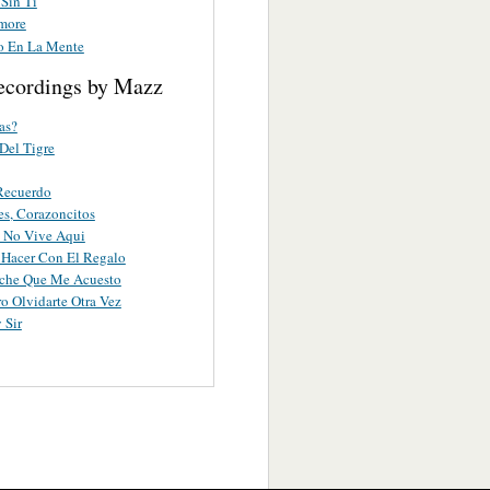
Sin Ti
more
o En La Mente
ecordings by Mazz
as?
 Del Tigre
Recuerdo
s, Corazoncitos
 No Vive Aqui
 Hacer Con El Regalo
che Que Me Acuesto
o Olvidarte Otra Vez
 Sir