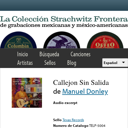
Skip to main content
Inicio
Búsqueda
Canciones
Artistas
Sellos
Blog
Español
Callejon Sin Salida
de
Manuel Donley
Audio excerpt
Error loading media: File
could not be played
Sello
Texas Records
Numero de Catalogo
TELP-5004