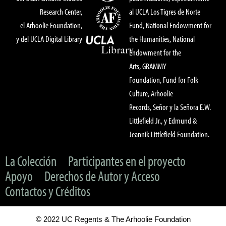
Research Center,
al UCLA Los Tigres de Norte
el Arhoolie Foundation,
Fund, National Endowment for
y del UCLA Digital Library
the Humanities, National
Endowment for the
Arts, GRAMMY
Foundation, Fund for Folk
Culture, Arhoolie
Records, Señor y la Señora E.W.
Littlefield Jr., y Edmund &
Jeannik Littlefield Foundation.
La Colección
Participantes en el proyecto
Apoyo
Derechos de Autor y Acceso
Contactos y Créditos
© 2022 UC Regents & The Arhoolie Foundation