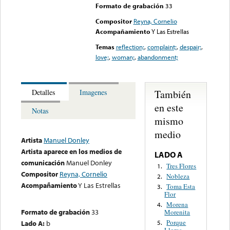
Formato de grabación
33
Compositor
Reyna, Cornelio
Acompañamiento
Y Las Estrellas
Temas
reflection;
,
complaint;
,
despair;
,
love;
,
woman;
,
abandonment;
También
Detalles
Imagenes
en este
Notas
mismo
medio
Artista
Manuel Donley
Artista aparece en los medios de
LADO A
comunicación
Manuel Donley
Tres Flores
1.
Compositor
Reyna, Cornelio
Nobleza
2.
Acompañamiento
Y Las Estrellas
Toma Esta
3.
Flor
Morena
4.
Formato de grabación
33
Morenita
Porque
Lado A:
b
5.