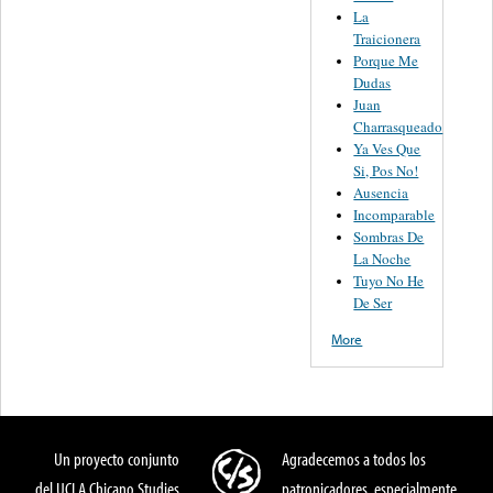
La
Traicionera
Porque Me
Dudas
Juan
Charrasqueado
Ya Ves Que
Si, Pos No!
Ausencia
Incomparable
Sombras De
La Noche
Tuyo No He
De Ser
More
Un proyecto conjunto
Agradecemos a todos los
del UCLA Chicano Studies
patronicadores, especialmente