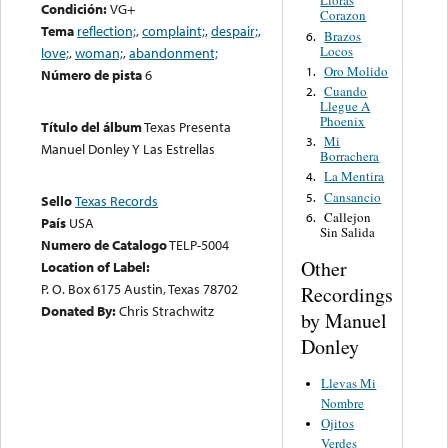
Lloras
Condición:
VG+
Corazon
Tema
reflection;
,
complaint;
,
despair;
,
Brazos
6.
Locos
love;
,
woman;
,
abandonment;
Oro Molido
1.
Número de pista
6
Cuando
2.
Llegue A
Phoenix
Título del álbum
Texas Presenta
Mi
3.
Manuel Donley Y Las Estrellas
Borrachera
La Mentira
4.
Cansancio
5.
Sello
Texas Records
Callejon
6.
País
USA
Sin Salida
Numero de Catalogo
TELP-5004
Other
Location of Label:
P. O. Box 6175 Austin, Texas 78702
Recordings
Donated By:
Chris Strachwitz
by Manuel
Donley
Llevas Mi
Nombre
Ojitos
Verdes