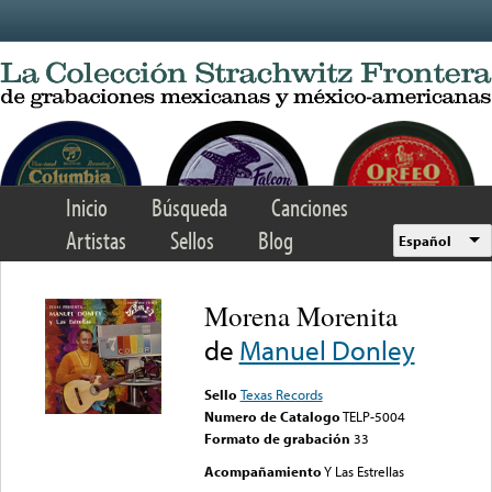
Skip to main content
Inicio
Búsqueda
Canciones
Artistas
Sellos
Blog
Español
Morena Morenita
de
Manuel Donley
Sello
Texas Records
Numero de Catalogo
TELP-5004
Formato de grabación
33
Acompañamiento
Y Las Estrellas