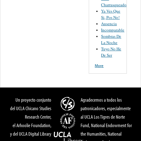
Charrasqueado
Ya Ves Que
Si, Pos No!
Ausencia
Incomparable
Sombras De
La Noche
Tuyo No He
De Ser
More
Un proyecto conjunto
Agradecemos a todos los
del UCLA Chicano Studies
patronicadores, especialmente
Research Center,
al UCLA Los Tigres de Norte
el Arhoolie Foundation,
Fund, National Endowment for
y del UCLA Digital Library
the Humanities, National