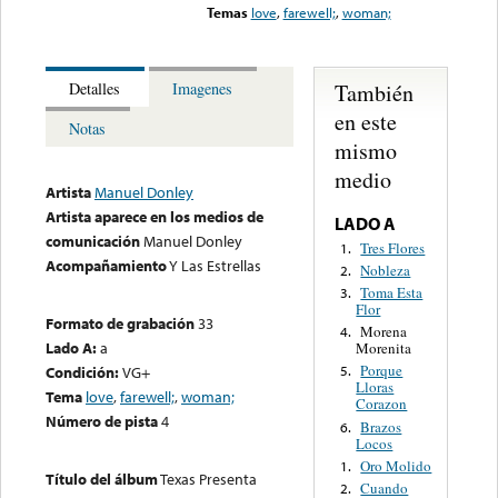
Temas
love
,
farewell;
,
woman;
También
Detalles
Imagenes
en este
Notas
mismo
medio
Artista
Manuel Donley
Artista aparece en los medios de
LADO A
comunicación
Manuel Donley
Tres Flores
1.
Acompañamiento
Y Las Estrellas
Nobleza
2.
Toma Esta
3.
Flor
Formato de grabación
33
Morena
4.
Lado A:
a
Morenita
Porque
Condición:
VG+
5.
Lloras
Tema
love
,
farewell;
,
woman;
Corazon
Número de pista
4
Brazos
6.
Locos
Oro Molido
1.
Título del álbum
Texas Presenta
Cuando
2.