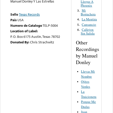
Manuel Donley Y Las Estrellas
Llegue A
Phoenix
Mi
3.
Borrachera
Sello
Texas Records
La Mentira
4.
País
USA
Cansancio
5.
Numero de Catalogo
TELP-5004
Callejon
6.
Location of Label:
Sin Salida
P. O. Box 6175 Austin, Texas 78702
Other
Donated By:
Chris Strachwitz
Recordings
by Manuel
Donley
Llevas Mi
Nombre
Ojitos
Verdes
La
Traicionera
Porque Me
Dudas
Juan