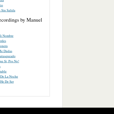
io
 Sin Salida
ecordings by Manuel
Mi Nombre
erdes
ionera
Me Dudas
arrasqueado
ue Si, Pos No!
a
rable
 De La Noche
He De Ser