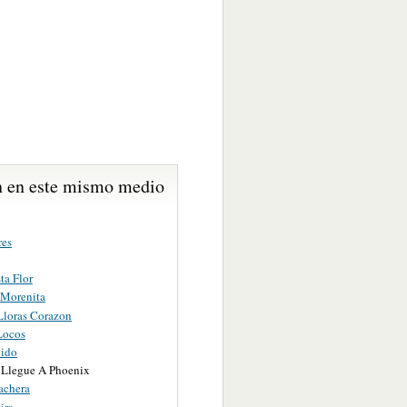
 en este mismo medio
res
ta Flor
Morenita
Lloras Corazon
Locos
ido
Llegue A Phoenix
achera
ira