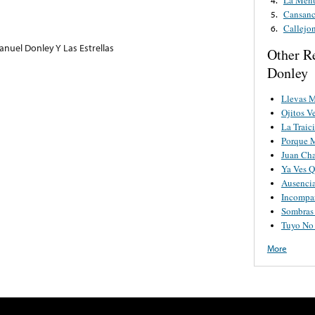
Cansanc
5.
Callejon
6.
nuel Donley Y Las Estrellas
Other R
Donley
Llevas 
Ojitos V
La Traic
Porque 
Juan Ch
Ya Ves Q
Ausenci
Incompa
Sombras
Tuyo No 
More