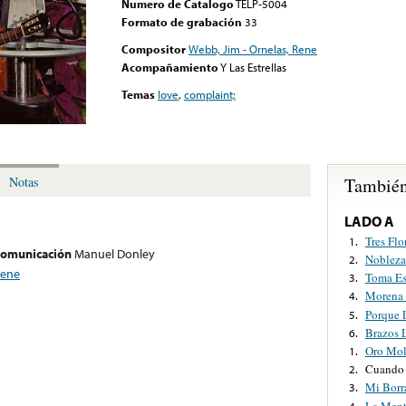
Numero de Catalogo
TELP-5004
Formato de grabación
33
Compositor
Webb, Jim - Ornelas, Rene
Acompañamiento
Y Las Estrellas
Temas
love
,
complaint;
También
Notas
LADO A
Tres Flo
1.
 comunicación
Manuel Donley
Nobleza
2.
Rene
Toma Es
3.
Morena 
4.
Porque 
5.
Brazos 
6.
Oro Mol
1.
Cuando 
2.
Mi Borr
3.
La Ment
4.