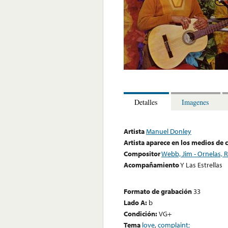
Detalles
Imagenes
Artista
Manuel Donley
Artista aparece en los medios de
Compositor
Webb, Jim - Ornelas, 
Acompañamiento
Y Las Estrellas
Formato de grabación
33
Lado A:
b
Condición:
VG+
Tema
love
,
complaint;