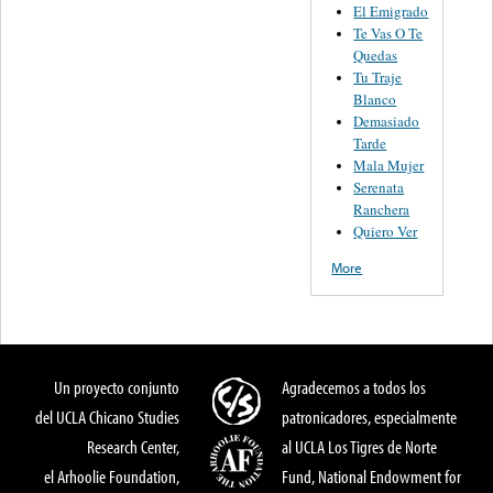
El Emigrado
Te Vas O Te
Quedas
Tu Traje
Blanco
Demasiado
Tarde
Mala Mujer
Serenata
Ranchera
Quiero Ver
More
Un proyecto conjunto
Agradecemos a todos los
del UCLA Chicano Studies
patronicadores, especialmente
Research Center,
al UCLA Los Tigres de Norte
el Arhoolie Foundation,
Fund, National Endowment for