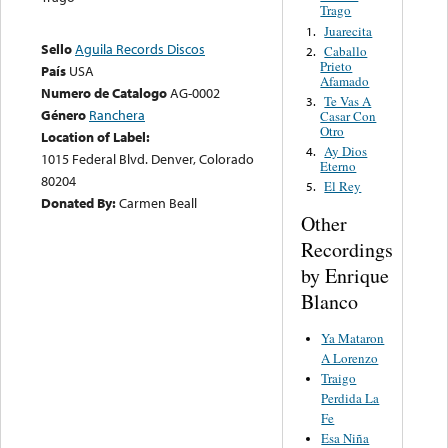
Trago
Juarecita
1.
Sello
Aguila Records Discos
Caballo
2.
Prieto
País
USA
Afamado
Numero de Catalogo
AG-0002
Te Vas A
3.
Género
Ranchera
Casar Con
Otro
Location of Label:
Ay Dios
4.
1015 Federal Blvd. Denver, Colorado
Eterno
80204
El Rey
5.
Donated By:
Carmen Beall
Other
Recordings
by Enrique
Blanco
Ya Mataron
A Lorenzo
Traigo
Perdida La
Fe
Esa Niña