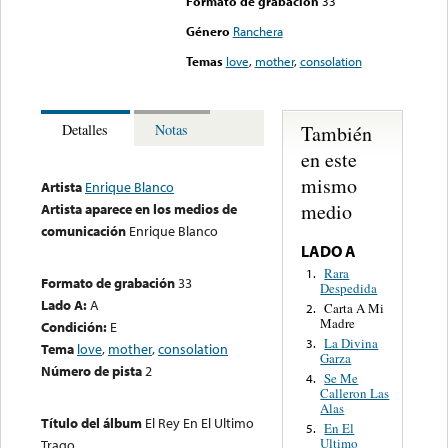
Formato de grabación
33
Género
Ranchera
Temas
love
,
mother
,
consolation
También
Detalles
Notas
en este
mismo
Artista
Enrique Blanco
medio
Artista aparece en los medios de
comunicación
Enrique Blanco
LADO A
Rara
1.
Formato de grabación
33
Despedida
Lado A:
A
Carta A Mi
2.
Madre
Condición:
E
La Divina
3.
Tema
love
,
mother
,
consolation
Garza
Número de pista
2
Se Me
4.
Calleron Las
Alas
Título del álbum
El Rey En El Ultimo
En El
5.
Ultimo
Trago