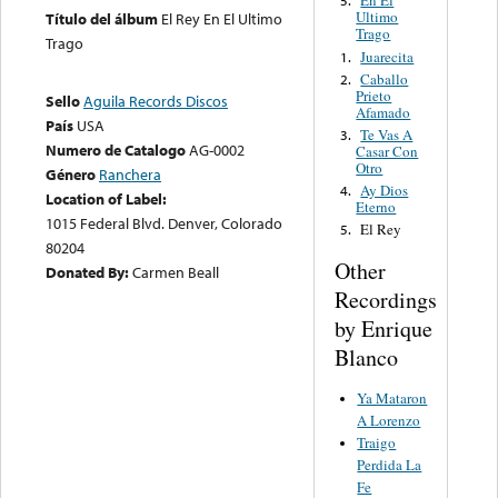
En El
5.
Ultimo
Título del álbum
El Rey En El Ultimo
Trago
Trago
Juarecita
1.
Caballo
2.
Prieto
Sello
Aguila Records Discos
Afamado
País
USA
Te Vas A
3.
Numero de Catalogo
AG-0002
Casar Con
Otro
Género
Ranchera
Ay Dios
4.
Location of Label:
Eterno
1015 Federal Blvd. Denver, Colorado
El Rey
5.
80204
Other
Donated By:
Carmen Beall
Recordings
by Enrique
Blanco
Ya Mataron
A Lorenzo
Traigo
Perdida La
Fe