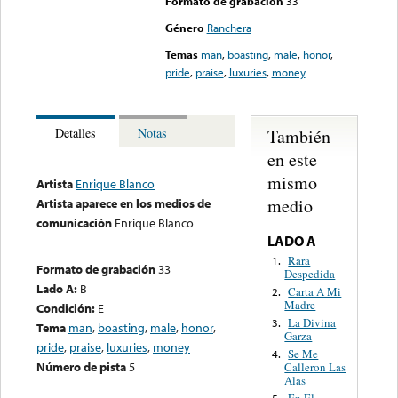
Formato de grabación
33
Género
Ranchera
Temas
man
,
boasting
,
male
,
honor
,
pride
,
praise
,
luxuries
,
money
También
Detalles
Notas
en este
mismo
Artista
Enrique Blanco
medio
Artista aparece en los medios de
comunicación
Enrique Blanco
LADO A
Rara
1.
Formato de grabación
33
Despedida
Lado A:
B
Carta A Mi
2.
Madre
Condición:
E
La Divina
3.
Tema
man
,
boasting
,
male
,
honor
,
Garza
pride
,
praise
,
luxuries
,
money
Se Me
4.
Número de pista
5
Calleron Las
Alas