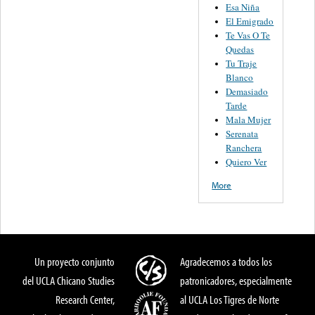
Esa Niña
El Emigrado
Te Vas O Te
Quedas
Tu Traje
Blanco
Demasiado
Tarde
Mala Mujer
Serenata
Ranchera
Quiero Ver
More
Un proyecto conjunto
Agradecemos a todos los
del UCLA Chicano Studies
patronicadores, especialmente
Research Center,
al UCLA Los Tigres de Norte