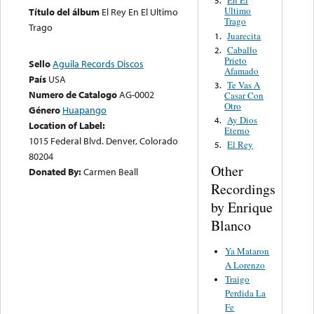
En El
5.
Ultimo
Título del álbum
El Rey En El Ultimo
Trago
Trago
Juarecita
1.
Caballo
2.
Prieto
Sello
Aguila Records Discos
Afamado
País
USA
Te Vas A
3.
Numero de Catalogo
AG-0002
Casar Con
Otro
Género
Huapango
Ay Dios
4.
Location of Label:
Eterno
1015 Federal Blvd. Denver, Colorado
El Rey
5.
80204
Other
Donated By:
Carmen Beall
Recordings
by Enrique
Blanco
Ya Mataron
A Lorenzo
Traigo
Perdida La
Fe