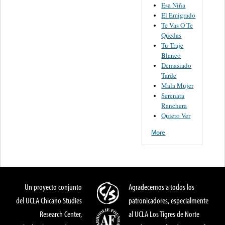
Esa Niña
El Emigrado
Te Vas O Te
Quedas
Tu Traje
Blanco
Demasiado
Tarde
Mala Mujer
Serenata
Ranchera
Quiero Ver
More
Un proyecto conjunto
Agradecemos a todos los
del UCLA Chicano Studies
patronicadores, especialmente
Research Center,
al UCLA Los Tigres de Norte