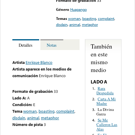
Formato de grabación
33
Género
Huapango
Temas
woman
,
boasting
,
complaint
,
disdain
,
animal
,
metaphor
También
Detalles
Notas
en este
mismo
Artista
Enrique Blanco
medio
Artista aparece en los medios de
comunicación
Enrique Blanco
LADO A
Rara
1.
Formato de grabación
33
Despedida
Lado A:
A
Carta A Mi
2.
Madre
Condición:
E
La Divina
3.
Tema
woman
,
boasting
,
complaint
,
Garza
disdain
,
animal
,
metaphor
Se Me
4.
Número de pista
3
Calleron Las
Alas