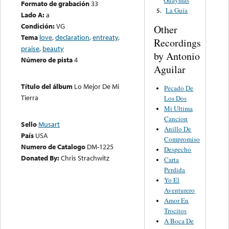
Guaymas
Formato de grabación
33
La Guía
5.
Lado A:
a
Condición:
VG
Other
Tema
love
,
declaration
,
entreaty
,
Recordings
praise
,
beauty
by Antonio
Número de pista
4
Aguilar
Título del álbum
Lo Mejor De Mi
Pecado De
Tierra
Los Dos
Mi Ultima
Cancion
Sello
Musart
Anillo De
País
USA
Compromiso
Numero de Catalogo
DM-1225
Despecho
Donated By:
Chris Strachwitz
Carta
Perdida
Yo El
Aventurero
Amor En
Trocitos
A Boca De