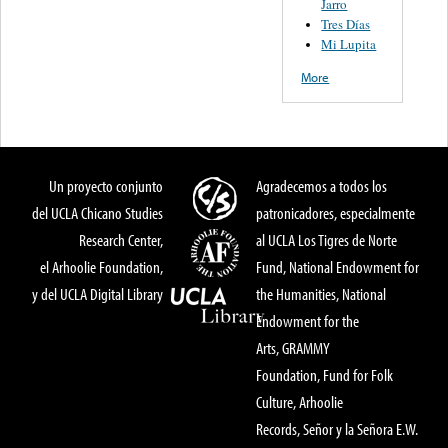
Jarro
Tres Días
Mi Lupita
More
Un proyecto conjunto
Agradecemos a todos los
del UCLA Chicano Studies
patronicadores, especialmente
Research Center,
al UCLA Los Tigres de Norte
el Arhoolie Foundation,
Fund, National Endowment for
y del UCLA Digital Library
the Humanities, National
Endowment for the
Arts, GRAMMY
Foundation, Fund for Folk
Culture, Arhoolie
Records, Señor y la Señora E.W.