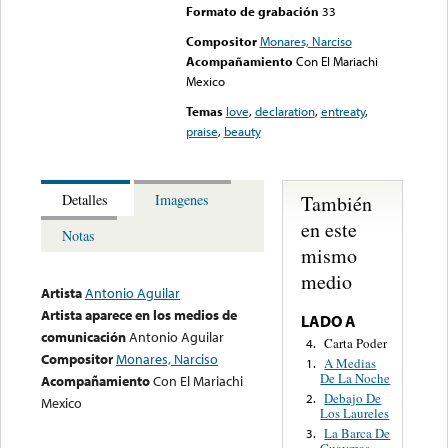
Formato de grabación
33
Compositor
Monares, Narciso
Acompañamiento
Con El Mariachi
Mexico
Temas
love
,
declaration
,
entreaty
,
praise
,
beauty
También
Detalles
Imagenes
en este
Notas
mismo
medio
Artista
Antonio Aguilar
Artista aparece en los medios de
LADO A
comunicación
Antonio Aguilar
Carta Poder
4.
Compositor
Monares, Narciso
A Medias
1.
De La Noche
Acompañamiento
Con El Mariachi
Debajo De
2.
Mexico
Los Laureles
La Barca De
3.