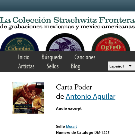
Skip to main content
Inicio
Búsqueda
Canciones
Artistas
Sellos
Blog
Español
Carta Poder
de
Antonio Aguilar
Audio excerpt
Error loading media: File
could not be played
Sello
Musart
Numero de Catalogo
DM-1225