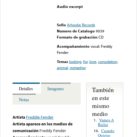
Audio excerpt
Error loading media: File
could not be played
Sello
Arhoolie Records
Numero de Catalogo
9039
Formato de grabación
CD
Acompañamiento
vocal: Freddy
Fender
Temas
looking
,
for
,
love
,
consolation
,
animal
,
metaphor
También
Detalles
Imagenes
en este
Notas
mismo
medio
Artista
Freddie Fender
Vamos A
1.
Artista aparece en los medios de
Bailar
comunicación
Freddy Fender
Cuando
10.
Quieras