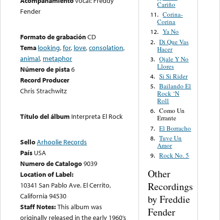
Acompañamiento
vocal: Freddy
Cariño
Fender
Corina-
11.
Corina
Ya No
12.
Formato de grabación
CD
Di Que Vas
2.
Tema
looking
,
for
,
love
,
consolation
,
Hacer
animal
,
metaphor
Ojale Y No
3.
Llores
Número de pista
6
Si Si Rider
4.
Record Producer
Bailando El
5.
Chris Strachwitz
Rock ‘N
Roll
Como Un
6.
Título del álbum
Interpreta El Rock
Errante
El Borracho
7.
Tuve Un
8.
Sello
Arhoolie Records
Amor
País
USA
Rock No. 5
9.
Numero de Catalogo
9039
Other
Location of Label:
Recordings
10341 San Pablo Ave. El Cerrito,
California 94530
by Freddie
Staff Notes:
This album was
Fender
originally released in the early 1960’s