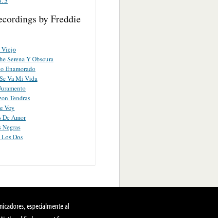
. 5
ecordings by Freddie
 Viejo
he Serena Y Obscura
to Enamorado
Se Va Mi Vida
Juramento
zon Tendras
e Voy
s De Amor
 Negras
 Los Dos
nicadores, especialmente al