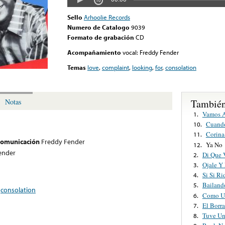
Sello
Arhoolie Records
Numero de Catalogo
9039
Formato de grabación
CD
Acompañamiento
vocal: Freddy Fender
Temas
love
,
complaint
,
looking
,
for
,
consolation
También
Notas
Vamos A
1.
Cuando
10.
Corina
11.
 comunicación
Freddy Fender
Ya No
12.
ender
Di Que 
2.
Ojale Y
3.
Si Si Ri
4.
Bailand
5.
,
consolation
Como Un
6.
El Borr
7.
Tuve U
8.