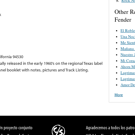
Rock No
9.
Other R
k
Fender
El Roble
Una Noc
Me Sien
Mañana 
Nuestro 
lifornia 94530
Mi Cora
lly released in the early 1960’s on the regional Texas label
Ahora M
anel booklet with notes, pictures and Track Listing.
Lagrima
Lagrimas
Amor De
More
Un proyecto conjunto
Agradecemos a todos los patro