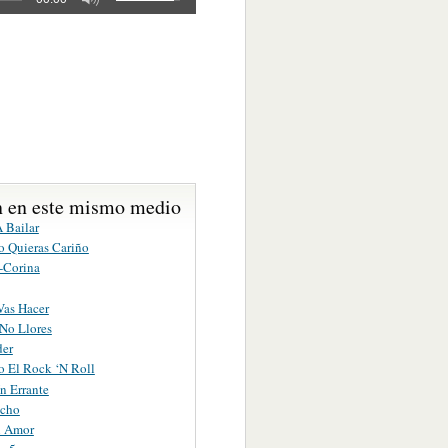
 en este mismo medio
 Bailar
 Quieras Cariño
-Corina
Vas Hacer
 No Llores
der
o El Rock ‘N Roll
 Errante
acho
n Amor