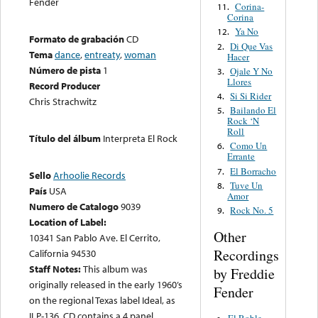
Fender
Corina-
11.
Corina
Ya No
12.
Formato de grabación
CD
Di Que Vas
2.
Tema
dance
,
entreaty
,
woman
Hacer
Número de pista
1
Ojale Y No
3.
Llores
Record Producer
Si Si Rider
4.
Chris Strachwitz
Bailando El
5.
Rock ‘N
Roll
Título del álbum
Interpreta El Rock
Como Un
6.
Errante
El Borracho
7.
Sello
Arhoolie Records
Tuve Un
8.
País
USA
Amor
Numero de Catalogo
9039
Rock No. 5
9.
Location of Label:
Other
10341 San Pablo Ave. El Cerrito,
Recordings
California 94530
Staff Notes:
This album was
by Freddie
originally released in the early 1960’s
Fender
on the regional Texas label Ideal, as
ILP-136. CD contains a 4 panel
El Roble