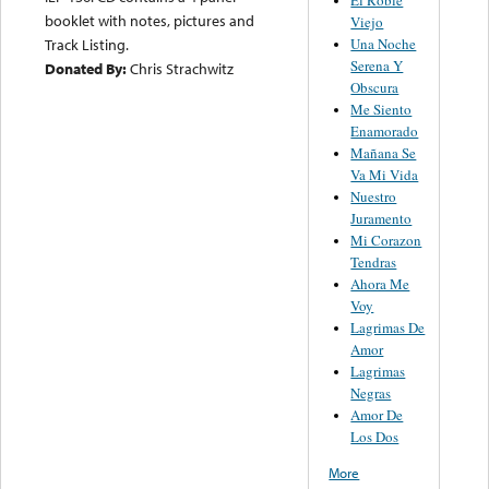
booklet with notes, pictures and
Viejo
Una Noche
Track Listing.
Serena Y
Donated By:
Chris Strachwitz
Obscura
Me Siento
Enamorado
Mañana Se
Va Mi Vida
Nuestro
Juramento
Mi Corazon
Tendras
Ahora Me
Voy
Lagrimas De
Amor
Lagrimas
Negras
Amor De
Los Dos
More