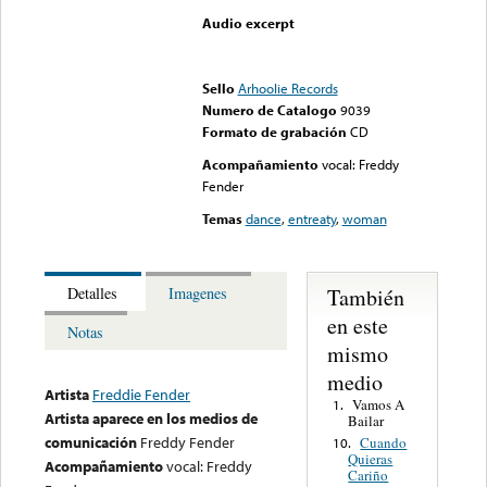
Audio excerpt
Error loading media: File
could not be played
Sello
Arhoolie Records
Numero de Catalogo
9039
Formato de grabación
CD
Acompañamiento
vocal: Freddy
Fender
Temas
dance
,
entreaty
,
woman
También
Detalles
Imagenes
en este
Notas
mismo
medio
Artista
Freddie Fender
Vamos A
1.
Artista aparece en los medios de
Bailar
comunicación
Freddy Fender
Cuando
10.
Quieras
Acompañamiento
vocal: Freddy
Cariño