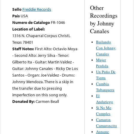
Other
Sello
Freddie Records
Recordings
País
USA
by Johnny
Numero de Catalogo
FR-1046
Location of Label:
Canales
1316 N. Chaparral Corpus Christi,
Texas 78401
Bailando
Con Johnny
Staff Notes:
First Alto: Octavio Moya
Canales
- Second Alto: Jerry Silva - Tenor:
Mujer
Gilberto Ita - Guitar: Martin Valdez -
Perdida
Guitar: Johnny Canales - Ricky De Los
Un Puño De
Santos - Organ: Joe Valdez - Drums:
Tierra
Johnny Mendoza. There is a skip in
Cumbia
the transfer due to pressing
Tubarquera
imperfection on this song only.
El
Donated By:
Carmen Beall
Andariego
Si No Me
Cumples
Camaron
Camaroncito
Aunque