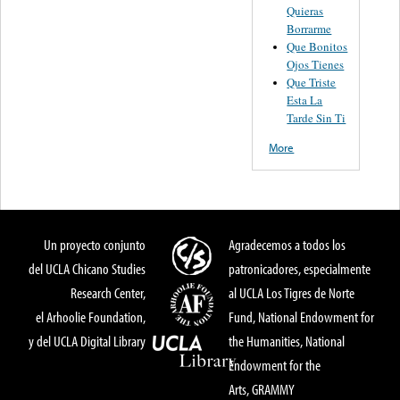
Quieras
Borrarme
Que Bonitos
Ojos Tienes
Que Triste
Esta La
Tarde Sin Ti
More
Un proyecto conjunto
Agradecemos a todos los
del UCLA Chicano Studies
patronicadores, especialmente
Research Center,
al UCLA Los Tigres de Norte
el Arhoolie Foundation,
Fund, National Endowment for
y del UCLA Digital Library
the Humanities, National
Endowment for the
Arts, GRAMMY