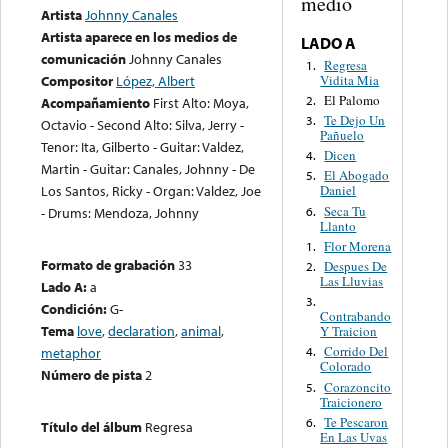
medio
Artista
Johnny Canales
Artista aparece en los medios de
LADO A
comunicación
Johnny Canales
Regresa
1.
Vidita Mia
Compositor
López, Albert
El Palomo
2.
Acompañamiento
First Alto: Moya,
Te Dejo Un
3.
Octavio - Second Alto: Silva, Jerry -
Pañuelo
Tenor: Ita, Gilberto - Guitar: Valdez,
Dicen
4.
Martin - Guitar: Canales, Johnny - De
El Abogado
5.
Los Santos, Ricky - Organ: Valdez, Joe
Daniel
Seca Tu
6.
- Drums: Mendoza, Johnny
Llanto
Flor Morena
1.
Formato de grabación
33
Despues De
2.
Las Lluvias
Lado A:
a
3.
Condición:
G-
Contrabando
Tema
love
,
declaration
,
animal
,
Y Traicion
Corrido Del
metaphor
4.
Colorado
Número de pista
2
Corazoncito
5.
Traicionero
Te Pescaron
6.
Título del álbum
Regresa
En Las Uvas