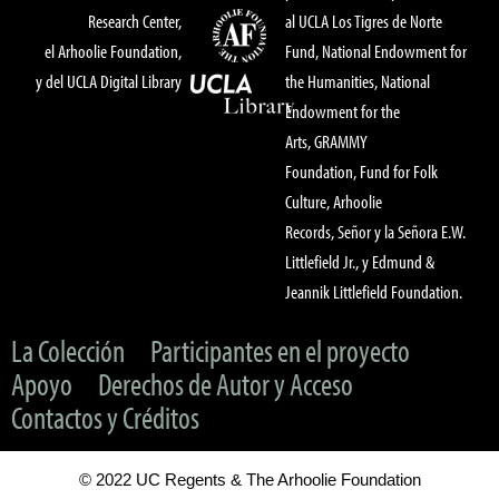
Research Center,
al UCLA Los Tigres de Norte
el Arhoolie Foundation,
Fund, National Endowment for
y del UCLA Digital Library
the Humanities, National
Endowment for the
Arts, GRAMMY
Foundation, Fund for Folk
Culture, Arhoolie
Records, Señor y la Señora E.W.
Littlefield Jr., y Edmund &
Jeannik Littlefield Foundation.
La Colección
Participantes en el proyecto
Apoyo
Derechos de Autor y Acceso
Contactos y Créditos
© 2022 UC Regents & The Arhoolie Foundation