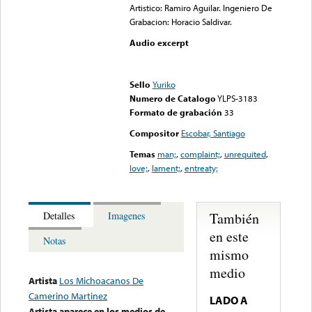
Artistico: Ramiro Aguilar. Ingeniero De
Grabacion: Horacio Saldivar.
Audio excerpt
Error loading media: File
could not be played
Sello
Yuriko
Numero de Catalogo
YLPS-3183
Formato de grabación
33
Compositor
Escobar, Santiago
Temas
man;
,
complaint;
,
unrequited
,
love;
,
lament;
,
entreaty;
También
Detalles
Imagenes
en este
Notas
mismo
medio
Artista
Los Michoacanos De
Camerino Martinez
LADO A
Artista aparece en los medios de