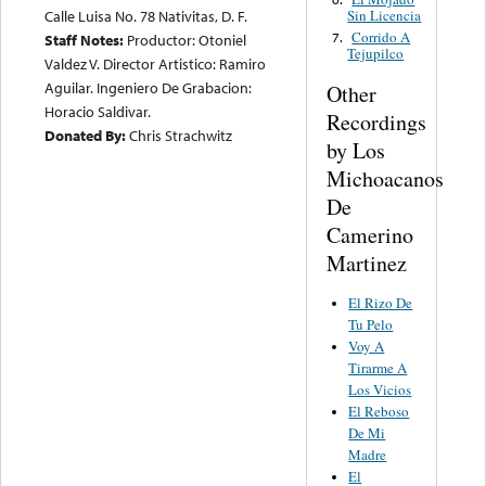
Sin Licencia
Calle Luisa No. 78 Nativitas, D. F.
Corrido A
7.
Staff Notes:
Productor: Otoniel
Tejupilco
Valdez V. Director Artistico: Ramiro
Aguilar. Ingeniero De Grabacion:
Other
Horacio Saldivar.
Recordings
Donated By:
Chris Strachwitz
by Los
Michoacanos
De
Camerino
Martinez
El Rizo De
Tu Pelo
Voy A
Tirarme A
Los Vicios
El Reboso
De Mi
Madre
El