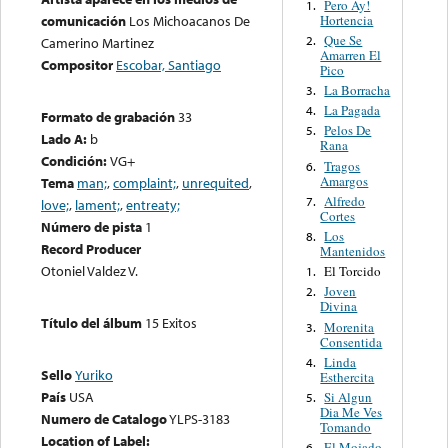
Pero Ay!
1.
Hortencia
comunicación
Los Michoacanos De
Que Se
2.
Camerino Martinez
Amarren El
Compositor
Escobar, Santiago
Pico
La Borracha
3.
La Pagada
4.
Formato de grabación
33
Pelos De
5.
Lado A:
b
Rana
Condición:
VG+
Tragos
6.
Amargos
Tema
man;
,
complaint;
,
unrequited
,
Alfredo
7.
love;
,
lament;
,
entreaty;
Cortes
Número de pista
1
Los
8.
Record Producer
Mantenidos
Otoniel Valdez V.
El Torcido
1.
Joven
2.
Divina
Título del álbum
15 Exitos
Morenita
3.
Consentida
Linda
4.
Sello
Yuriko
Esthercita
País
USA
Si Algun
5.
Dia Me Ves
Numero de Catalogo
YLPS-3183
Tomando
Location of Label:
El Mojado
6.