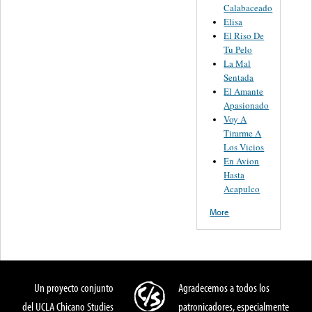
Calabaceado
Elisa
El Riso De
Tu Pelo
La Mal
Sentada
El Amante
Apasionado
Voy A
Tirarme A
Los Vicios
En Avion
Hasta
Acapulco
More
Un proyecto conjunto
Agradecemos a todos los
del UCLA Chicano Studies
patronicadores, especialmente