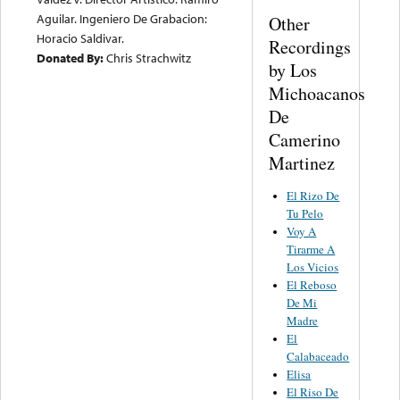
Aguilar. Ingeniero De Grabacion:
Other
Horacio Saldivar.
Recordings
Donated By:
Chris Strachwitz
by Los
Michoacanos
De
Camerino
Martinez
El Rizo De
Tu Pelo
Voy A
Tirarme A
Los Vicios
El Reboso
De Mi
Madre
El
Calabaceado
Elisa
El Riso De