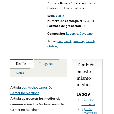
Artistico: Ramiro Aguilar. Ingeniero De
Grabacion: Horacio Saldivar.
Sello
Yuriko
Numero de Catalogo
YLPS-3183
Formato de grabación
33
Compositor
Lupercio, Cayetano
Temas
complaint;
,
woman;
,
beauty;
,
disdain;
También
Detalles
Imagenes
en este
Notas
mismo
medio
Artista
Los Michoacanos De
Camerino Martinez
LADO A
Artista aparece en los medios de
Pero Ay!
1.
Hortencia
comunicación
Los Michoacanos De
Que Se
2.
Camerino Martinez
Amarren El