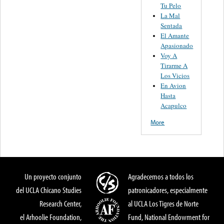
Tu Pelo
La Mal
Sentada
El Amante
Apasionado
Voy A
Tirarme A
Los Vicios
En Avion
Hasta
Acapulco
More
Un proyecto conjunto
Agradecemos a todos los
del UCLA Chicano Studies
patronicadores, especialmente
Research Center,
al UCLA Los Tigres de Norte
el Arhoolie Foundation,
Fund, National Endowment for