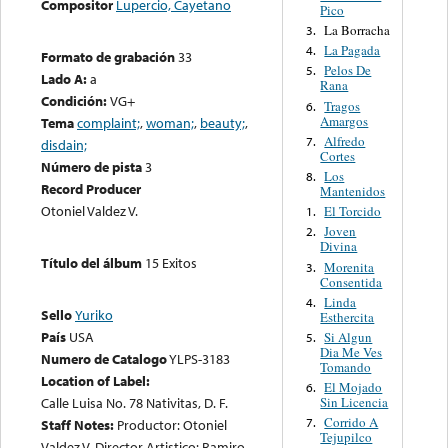
Compositor
Lupercio, Cayetano
Pico
La Borracha
3.
La Pagada
4.
Formato de grabación
33
Pelos De
5.
Lado A:
a
Rana
Condición:
VG+
Tragos
6.
Amargos
Tema
complaint;
,
woman;
,
beauty;
,
Alfredo
7.
disdain;
Cortes
Número de pista
3
Los
8.
Record Producer
Mantenidos
Otoniel Valdez V.
El Torcido
1.
Joven
2.
Divina
Título del álbum
15 Exitos
Morenita
3.
Consentida
Linda
4.
Sello
Yuriko
Esthercita
País
USA
Si Algun
5.
Dia Me Ves
Numero de Catalogo
YLPS-3183
Tomando
Location of Label:
El Mojado
6.
Sin Licencia
Calle Luisa No. 78 Nativitas, D. F.
Corrido A
7.
Staff Notes:
Productor: Otoniel
Tejupilco
Valdez V. Director Artistico: Ramiro