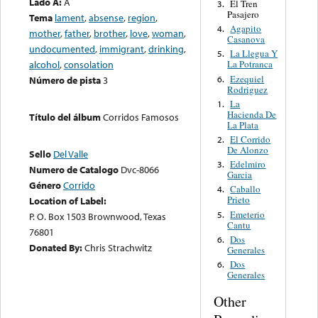
Lado A:
A
El Tren
3.
Pasajero
Tema
lament
,
absense
,
region
,
Agapito
4.
mother
,
father
,
brother
,
love
,
woman
,
Casanova
undocumented
,
immigrant
,
drinking
,
La Llegua Y
5.
alcohol
,
consolation
La Potranca
Ezequiel
6.
Número de pista
3
Rodriguez
La
1.
Hacienda De
Título del álbum
Corridos Famosos
La Plata
El Corrido
2.
De Alonzo
Sello
Del Valle
Edelmiro
3.
Numero de Catalogo
Dvc-8066
Garcia
Género
Corrido
Caballo
4.
Prieto
Location of Label:
Emeterio
5.
P. O. Box 1503 Brownwood, Texas
Cantu
76801
Dos
6.
Donated By:
Chris Strachwitz
Generales
Dos
6.
Generales
Other