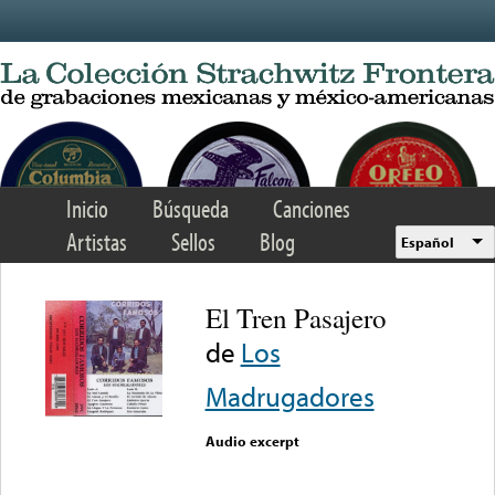
Skip to main content
Inicio
Búsqueda
Canciones
Artistas
Sellos
Blog
Español
El Tren Pasajero
de
Los
Madrugadores
Audio excerpt
Error loading media: File
could not be played