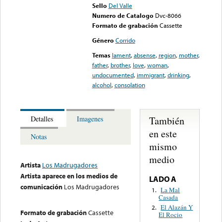
Sello
Del Valle
Numero de Catalogo
Dvc-8066
Formato de grabación
Cassette
Género
Corrido
Temas
lament
,
absense
,
region
,
mother
,
father
,
brother
,
love
,
woman
,
undocumented
,
immigrant
,
drinking
,
alcohol
,
consolation
También
Detalles
Imagenes
en este
Notas
mismo
medio
Artista
Los Madrugadores
Artista aparece en los medios de
LADO A
comunicación
Los Madrugadores
La Mal
1.
Casada
El Alazán Y
2.
Formato de grabación
Cassette
El Rocio