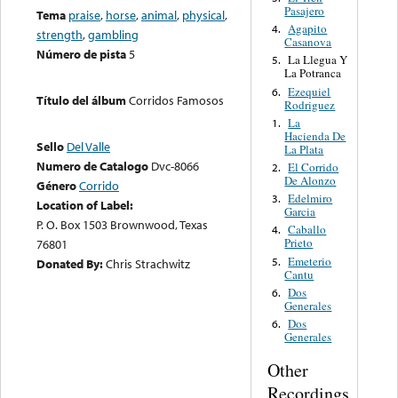
Pasajero
Tema
praise
,
horse
,
animal
,
physical
,
Agapito
4.
strength
,
gambling
Casanova
Número de pista
5
La Llegua Y
5.
La Potranca
Ezequiel
6.
Título del álbum
Corridos Famosos
Rodriguez
La
1.
Hacienda De
Sello
Del Valle
La Plata
Numero de Catalogo
Dvc-8066
El Corrido
2.
De Alonzo
Género
Corrido
Edelmiro
3.
Location of Label:
Garcia
P. O. Box 1503 Brownwood, Texas
Caballo
4.
Prieto
76801
Emeterio
5.
Donated By:
Chris Strachwitz
Cantu
Dos
6.
Generales
Dos
6.
Generales
Other
Recordings