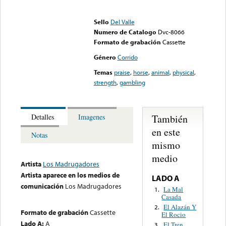
Error loading media: File
could not be played
Sello
Del Valle
Numero de Catalogo
Dvc-8066
Formato de grabación
Cassette
Género
Corrido
Temas
praise
,
horse
,
animal
,
physical
,
strength
,
gambling
También
Detalles
Imagenes
en este
Notas
mismo
medio
Artista
Los Madrugadores
Artista aparece en los medios de
LADO A
comunicación
Los Madrugadores
La Mal
1.
Casada
El Alazán Y
2.
Formato de grabación
Cassette
El Rocio
Lado A:
A
El Tren
3.