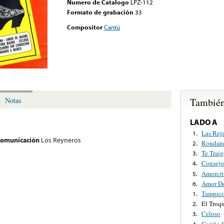
Numero de Catalogo
LPZ-112
Formato de grabación
33
Compositor
Cantú
También
Notas
LADO A
Las Rej
1.
 comunicación
Los Reyneros
Rondand
2.
Te Trai
3.
Consejo
4.
Amorcit
5.
Amor D
6.
Tampic
1.
El Troq
2.
Celoso
3.
Cariño 
4.