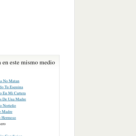
 en este mismo medio
as No Matan
o Tu Esquina
go En Mi Cartera
s De Una Madre
o Norteño
e Madre
o Hermoso
uero
Sin Condicion