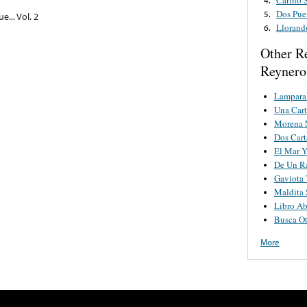
Dos Pue
5.
... Vol. 2
Llorand
6.
Other R
Reynero
Lampara
Una Cart
Morena 
Dos Cart
El Mar Y
De Un R
Gaviota 
Maldita 
Libro Ab
Busca O
More