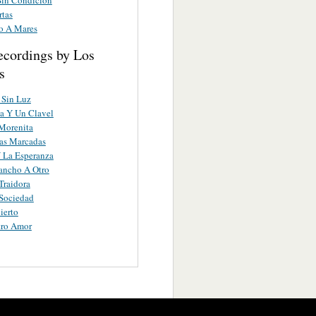
rtas
o A Mares
ecordings by Los
s
 Sin Luz
a Y Un Clavel
Morenita
as Marcadas
 La Esperanza
ancho A Otro
Traidora
Sociedad
ierto
tro Amor