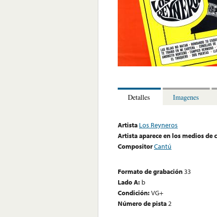
Detalles
Imagenes
Artista
Los Reyneros
Artista aparece en los medios de
Compositor
Cantú
Formato de grabación
33
Lado A:
b
Condición:
VG+
Número de pista
2