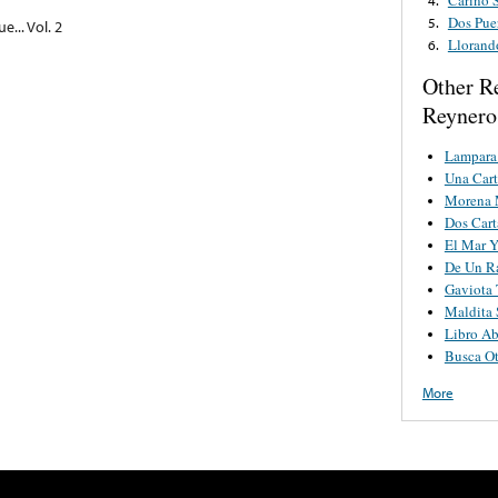
Dos Pue
5.
... Vol. 2
Llorand
6.
Other R
Reynero
Lampara
Una Cart
Morena 
Dos Cart
El Mar Y
De Un R
Gaviota 
Maldita 
Libro Ab
Busca O
More