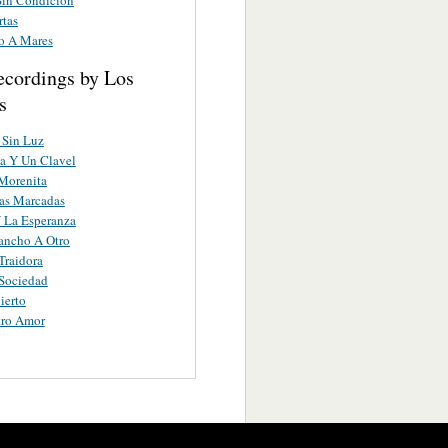
rtas
o A Mares
ecordings by Los
s
 Sin Luz
a Y Un Clavel
Morenita
as Marcadas
 La Esperanza
ancho A Otro
Traidora
Sociedad
ierto
tro Amor