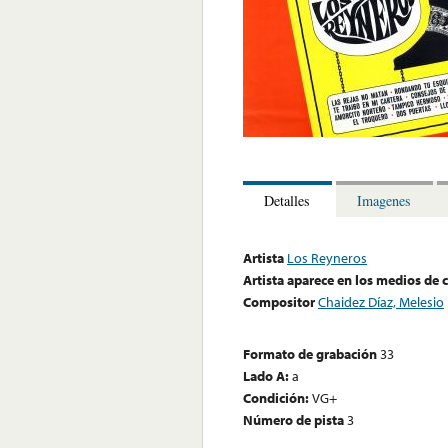
Detalles
Imagenes
Artista
Los Reyneros
Artista aparece en los medios de
Compositor
Chaidez Díaz, Melesio
Formato de grabación
33
Lado A:
a
Condición:
VG+
Número de pista
3