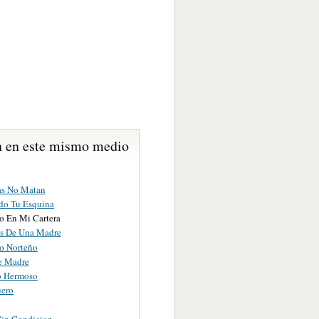
 en este mismo medio
as No Matan
o Tu Esquina
go En Mi Cartera
s De Una Madre
o Norteño
e Madre
o Hermoso
uero
Sin Condicion