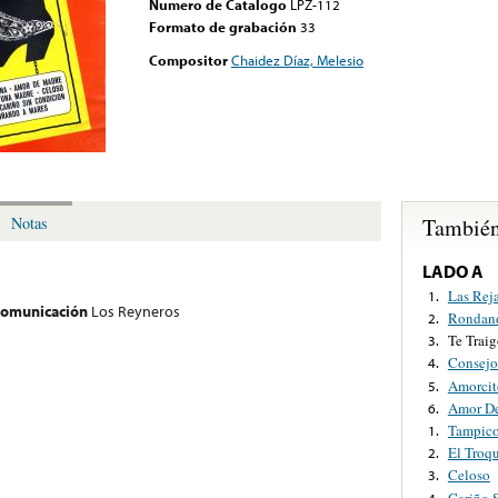
Numero de Catalogo
LPZ-112
Formato de grabación
33
Compositor
Chaidez Díaz, Melesio
También
Notas
LADO A
Las Rej
1.
 comunicación
Los Reyneros
Rondand
2.
Te Trai
3.
Consejo
4.
Amorcit
5.
Amor D
6.
Tampic
1.
El Troq
2.
Celoso
3.
Cariño 
4.