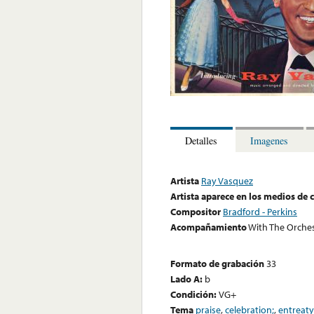
Detalles
Imagenes
Artista
Ray Vasquez
Artista aparece en los medios de
Compositor
Bradford - Perkins
Acompañamiento
With The Orche
Formato de grabación
33
Lado A:
b
Condición:
VG+
Tema
praise
,
celebration;
,
entreaty