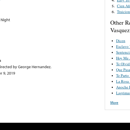
Cien Añ
5.
Traicion
6.
e Night
Other R
Vasquez
Dicen
Esclavo
Sentenci
Hoy Me 
a
Te Olvid
irected by George Hernandez.
Que Pas
r 9, 2019
Te Parto
La Rosa
Anoche 
Lagrima
More