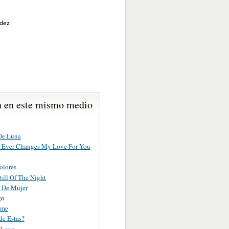
ndez
 en este mismo medio
De Luna
 Ever Changes My Love For You
olores
till Of The Night
s De Mujer
go
ame
de Estas?
 Love