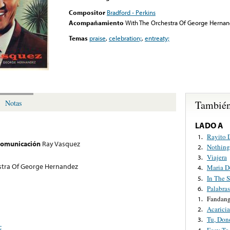
Compositor
Bradford - Perkins
Acompañamiento
With The Orchestra Of George Herna
Temas
praise
,
celebration;
,
entreaty;
También
Notas
LADO A
Rayito 
1.
 comunicación
Ray Vasquez
Nothing
2.
Viajera
3.
stra Of George Hernandez
Maria D
4.
In The S
5.
Palabra
6.
Fandan
1.
Acarici
2.
Tu, Don
3.
;
Easy To
4.