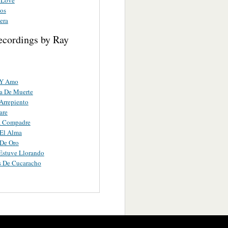
os
era
ecordings by Ray
 Y Amo
a De Muerte
Arrepiento
are
a Compadre
 El Alma
 De Oro
Estuve Llorando
s De Cucaracho