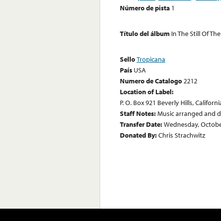
Número de pista
1
Título del álbum
In The Still Of Th
Sello
Tropicana
País
USA
Numero de Catalogo
2212
Location of Label:
P. O. Box 921 Beverly Hills, Californi
Staff Notes:
Music arranged and d
Transfer Date:
Wednesday, Octobe
Donated By:
Chris Strachwitz