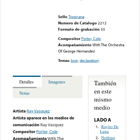
Error loading media: File
could not be played
Sello
Tropicana
Numero de Catalogo
2212
Formato de grabación
33
Compositor
Porter, Cole
Acompañamiento
With The Orchestra
Of George Hernandez
Temas
love
,
declaration;
También
Detalles
Imagenes
en este
Notas
mismo
medio
Artista
Ray Vasquez
Artista aparece en los medios de
LADO A
comunicación
Ray Vasquez
Rayito De
1.
Luna
Compositor
Porter, Cole
Nothing
2.
Acompañamiento
With The