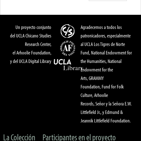
Un proyecto conjunto
Agradecemos a todos los
del UCLA Chicano Studies
patronicadores, especialmente
Research Center,
al UCLA Los Tigres de Norte
el Arhoolie Foundation,
Fund, National Endowment for
y del UCLA Digital Library
the Humanities, National
Endowment for the
Arts, GRAMMY
Foundation, Fund for Folk
Culture, Arhoolie
Records, Señor y la Señora E.W.
Littlefield Jr., y Edmund &
Jeannik Littlefield Foundation.
La Colección
Participantes en el proyecto