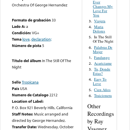
Ever
Orchestra Of George Hernandez
Changes My
Love For
You
Formato de grabación
33
Viajera
3.
Lado A:
a
Maria
4.
Dolores
Condición:
VG+
In The Still
5.
Tema
love
,
declaration;
Of The Night
Número de pista
5
Palabras De
6.
Mujer
Fandango
1.
Título del álbum
In The Still Of The
Acariciame
2.
Night
Tu, Donde
3.
Estas?
Easy To
4.
Sello
Tropicana
Love
País
USA
Cien Años
5.
Numero de Catalogo
2212
Traicionera
6.
Location of Label:
Other
P. O. Box 921 Beverly Hills, California
Recordings
Staff Notes:
Music arranged and
by Ray
directed by George Hernandez.
Transfer Date:
Wednesday, October
Vasquez