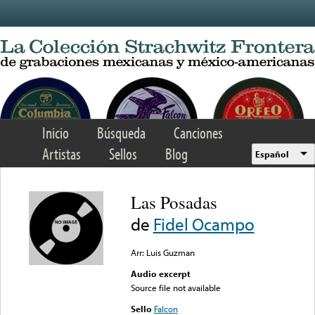
Skip to main content
Inicio
Búsqueda
Canciones
Artistas
Sellos
Blog
Español
Las Posadas
de
Fidel Ocampo
Arr: Luis Guzman
Audio excerpt
Source file not available
Sello
Falcon