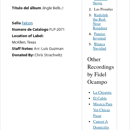
Negra
Título del álbum
Jingle Bells..!
Las Posadas
2.
Rudolph
3.
the Red-
Sello
Falcon
Nose
Reindeer
Numero de Catalogo
FLP-2071
Paraiso
4.
Location of Label:
Invernal
McAllen, Texas
Blanca
5.
Staff Notes:
Arr: Luis Guzman
Navidad
Donated By:
Chris Strachwitz
Other
Recordings
by Fidel
Ocampo
La Chispita
El Cable
Musica Para
Ver Chicas
Pasar
Cancer A
Domicilio