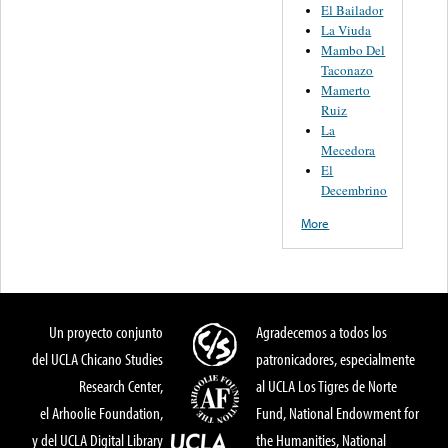
El Bailador
La Viuda
Mambo Del
Taconazo
Mamerto
Ruiz
La
Mecedora
El
Decembrino
More
Un proyecto conjunto
Agradecemos a todos los
del UCLA Chicano Studies
patronicadores, especialmente
Research Center,
al UCLA Los Tigres de Norte
el Arhoolie Foundation,
Fund, National Endowment for
y del UCLA Digital Library
the Humanities, National