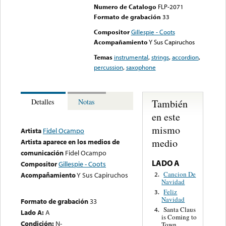
Numero de Catalogo
FLP-2071
Formato de grabación
33
Compositor
Gillespie - Coots
Acompañamiento
Y Sus Capiruchos
Temas
instrumental
,
strings
,
accordion
,
percussion
,
saxophone
También
Detalles
Notas
en este
mismo
Artista
Fidel Ocampo
medio
Artista aparece en los medios de
comunicación
Fidel Ocampo
LADO A
Compositor
Gillespie - Coots
Cancion De
2.
Acompañamiento
Y Sus Capiruchos
Navidad
Feliz
3.
Navidad
Formato de grabación
33
Santa Claus
4.
Lado A:
A
is Coming to
Condición:
N-
Town