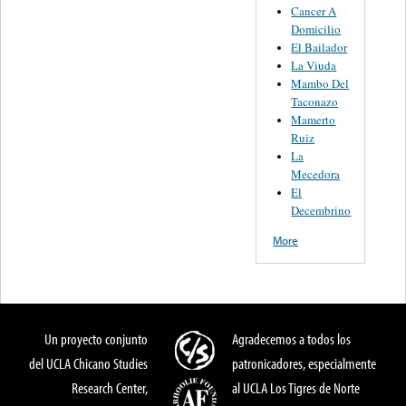
Cancer A
Domicilio
El Bailador
La Viuda
Mambo Del
Taconazo
Mamerto
Ruiz
La
Mecedora
El
Decembrino
More
Un proyecto conjunto
Agradecemos a todos los
del UCLA Chicano Studies
patronicadores, especialmente
Research Center,
al UCLA Los Tigres de Norte