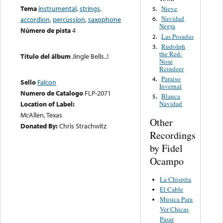
Tema
instrumental
,
strings
,
Nieve
5.
Navidad
accordion
,
percussion
,
saxophone
6.
Negra
Número de pista
4
Las Posadas
2.
Rudolph
3.
the Red-
Título del álbum
Jingle Bells..!
Nose
Reindeer
Paraiso
4.
Sello
Falcon
Invernal
Numero de Catalogo
FLP-2071
Blanca
5.
Location of Label:
Navidad
McAllen, Texas
Other
Donated By:
Chris Strachwitz
Recordings
by Fidel
Ocampo
La Chispita
El Cable
Musica Para
Ver Chicas
Pasar