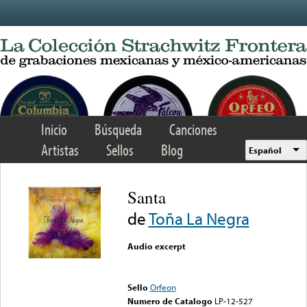
Skip to main content
Inicio
Búsqueda
Canciones
Artistas
Sellos
Blog
Español
Santa
de
Toña La Negra
Audio excerpt
Error loading media: File
could not be played
Sello
Orfeon
Numero de Catalogo
LP-12-527