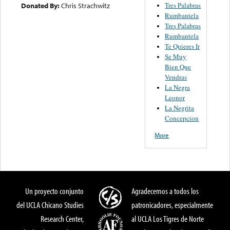
Donated By:
Chris Strachwitz
Tres Palabras
Rumbantela
Tres Palabras
Rumbantela
Te Quieres Ir
Se Muy
Bien Que
Vendras
La Negra
Leonor
La Negrita
Concepcion
More
Un proyecto conjunto
Agradecemos a todos los
del UCLA Chicano Studies
patronicadores, especialmente
Research Center,
al UCLA Los Tigres de Norte