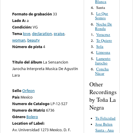
Blanca
Santa
4.
Lo Que
Formato de grabación
33
5.
Somos
Lado A:
a
Noche De
6.
Condición:
VG
Ronda
Tema
love
,
declaration
,
praise
,
Veracruz
1.
woman
,
beauty
Te Quiero
2.
Sola
Número de pista
4
3.
Limosna
4.
Lamento
5.
Título del álbum
La Sensancion
Jarocho
Jarocha Interpreta Musica De Agustin
Concha
6.
Nácar
Lara
Other
Sello
Orfeon
Recordings
País
Mexico
by Toña La
Numero de Catalogo
LP-12-527
Negra
Numero de Matriz
6736
Género
Bolero
Tu Felicidad
Location of Label:
Jose Belen
Av. Universidad 1273 Mexico, D. F.
Santa - Ana