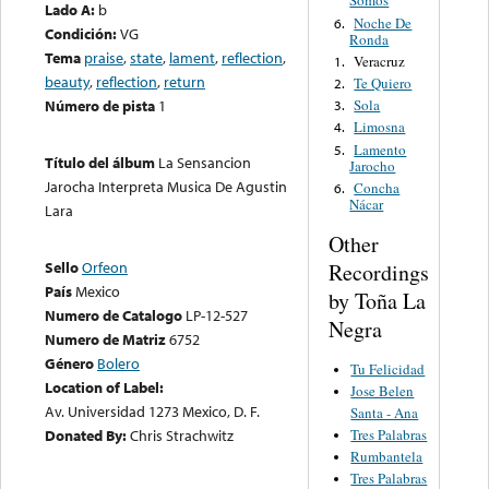
Somos
Lado A:
b
Noche De
6.
Condición:
VG
Ronda
Tema
praise
,
state
,
lament
,
reflection
,
Veracruz
1.
beauty
,
reflection
,
return
Te Quiero
2.
Sola
Número de pista
1
3.
Limosna
4.
Lamento
5.
Título del álbum
La Sensancion
Jarocho
Jarocha Interpreta Musica De Agustin
Concha
6.
Nácar
Lara
Other
Sello
Orfeon
Recordings
País
Mexico
by Toña La
Numero de Catalogo
LP-12-527
Negra
Numero de Matriz
6752
Género
Bolero
Tu Felicidad
Location of Label:
Jose Belen
Av. Universidad 1273 Mexico, D. F.
Santa - Ana
Donated By:
Chris Strachwitz
Tres Palabras
Rumbantela
Tres Palabras