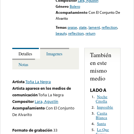
Compositor
Lara, Agustín
Género
Bolero
Acompañamiento
Con El Conjunto De
Alvarito
Temas
praise
,
state
,
lament
,
reflection
,
beauty
,
reflection
,
return
También
Detalles
Imagenes
en este
Notas
mismo
medio
Artista
Toña La Negra
Artista aparece en los medios de
LADO A
comunicación
Toña La Negra
Noche
1.
Criolla
Compositor
Lara, Agustín
Imposible
2.
Acompañamiento
Con El Conjunto
Casita
3.
De Alvarito
Blanca
Santa
4.
Lo Que
Formato de grabación
33
5.