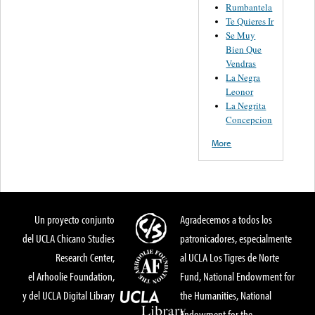
Rumbantela
Te Quieres Ir
Se Muy
Bien Que
Vendras
La Negra
Leonor
La Negrita
Concepcion
More
Un proyecto conjunto
Agradecemos a todos los
del UCLA Chicano Studies
patronicadores, especialmente
Research Center,
al UCLA Los Tigres de Norte
el Arhoolie Foundation,
Fund, National Endowment for
y del UCLA Digital Library
the Humanities, National
Endowment for the