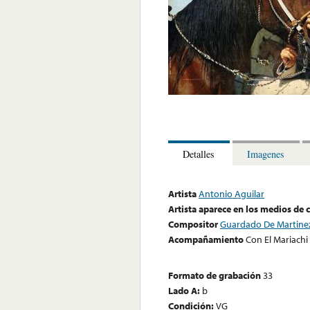
Detalles
Imagenes
Artista
Antonio Aguilar
Artista aparece en los medios de
Compositor
Guardado De Martinez
Acompañamiento
Con El Mariachi
Formato de grabación
33
Lado A:
b
Condición:
VG