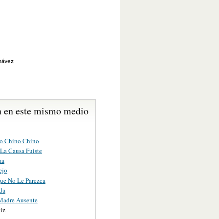
Chávez
 en este mismo medio
to Chino Chino
La Causa Fuiste
ma
ejo
ue No Le Parezca
da
Madre Ausente
iz