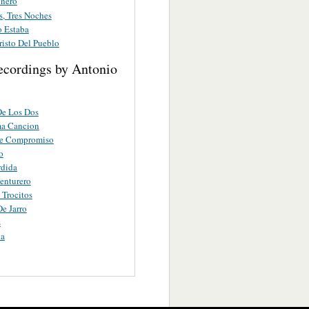
onero
s, Tres Noches
 Estaba
risto Del Pueblo
ecordings by Antonio
De Los Dos
ma Cancion
De Compromiso
o
rdida
enturero
Trocitos
e Jarro
s
ta