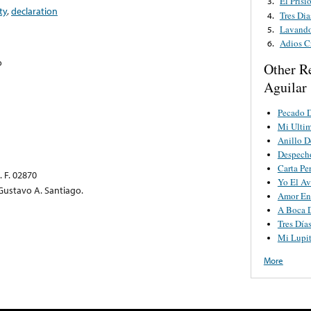
El Prisi
3.
ty
,
declaration
Tres Dia
4.
Lavando
5.
Adios C
6.
o
Other R
Aguilar
Pecado 
Mi Ulti
Anillo 
Despech
Carta Pe
 F. 02870
Yo El Av
 Gustavo A. Santiago.
Amor En 
A Boca D
Tres Día
Mi Lupi
More