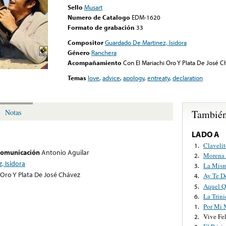
Sello
Musart
Numero de Catalogo
EDM-1620
Formato de grabación
33
Compositor
Guardado De Martinez, Isidora
Género
Ranchera
Acompañamiento
Con El Mariachi Oro Y Plata De José 
Temas
love
,
advice
,
apology
,
entreaty
,
declaration
También
Notas
LADO A
Claveli
1.
 comunicación
Antonio Aguilar
Morena 
2.
, Isidora
La Mis
3.
 Oro Y Plata De José Chávez
Ay Te D
4.
Aquel Q
5.
La Trini
6.
Por Mi 
1.
Vive Fel
2.