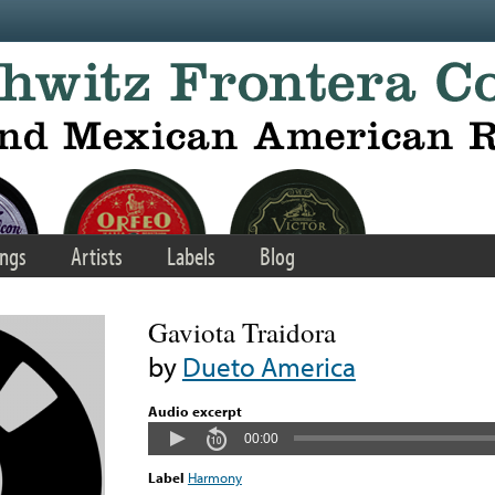
ngs
Artists
Labels
Blog
Gaviota Traidora
by
Dueto America
Audio excerpt
00:00
Label
Harmony