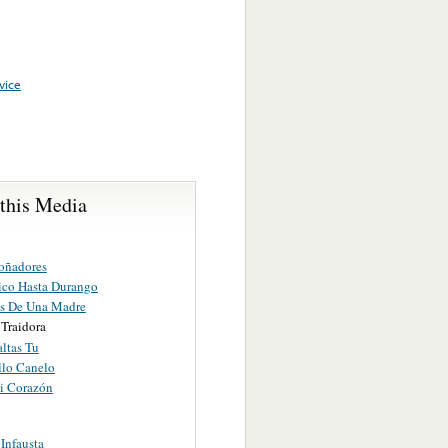
vice
 this Media
Soñadores
co Hasta Durango
s De Una Madre
 Traidora
ltas Tu
llo Canelo
i Corazón
Infausta