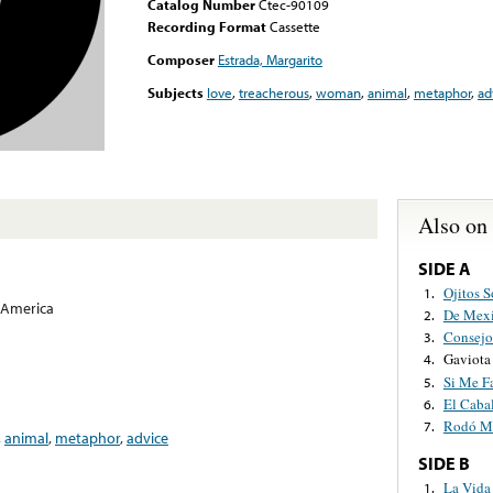
Catalog Number
Ctec-90109
Recording Format
Cassette
Composer
Estrada, Margarito
Subjects
love
,
treacherous
,
woman
,
animal
,
metaphor
,
ad
Also on
SIDE A
Ojitos 
1.
 America
De Mexi
2.
Consejo
3.
Gaviota
4.
Si Me Fa
5.
El Caba
6.
Rodó M
7.
,
animal
,
metaphor
,
advice
SIDE B
La Vida 
1.