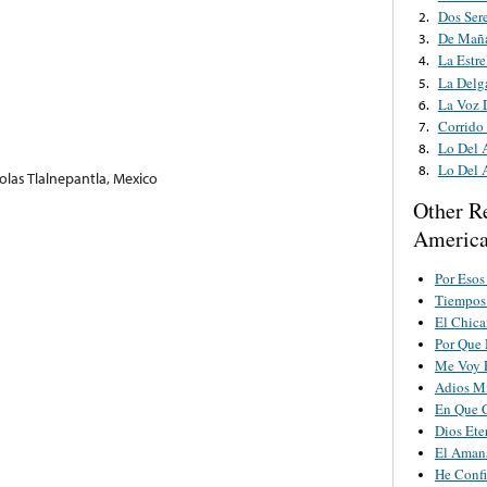
Dos Ser
2.
De Maña
3.
La Estre
4.
La Delg
5.
La Voz 
6.
Corrido
7.
Lo Del 
8.
Lo Del 
8.
colas Tlalnepantla, Mexico
Other R
Americ
Por Eso
Tiempos
El Chic
Por Que
Me Voy P
Adios Mi
En Que C
Dios Ete
El Aman
He Confi