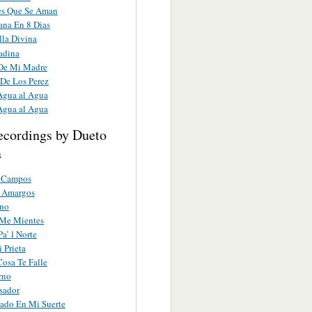
es Que Se Aman
na En 8 Dias
lla Divina
adina
De Mi Madre
 De Los Perez
Agua al Agua
Agua al Agua
ecordings by Dueto
a
s Campos
 Amargos
ano
 Me Mientes
a’ l Norte
 Prieta
osa Te Falle
rno
sador
ado En Mi Suerte