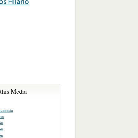
s Hilario
 this Media
canasta
son
on
on
on