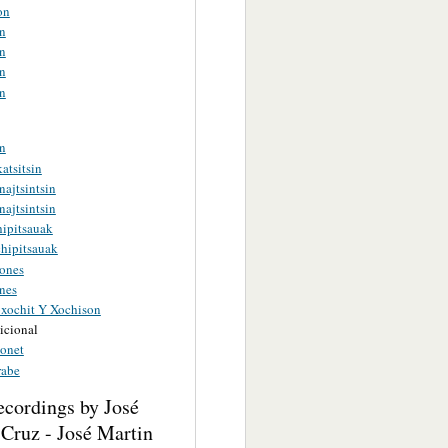
on
n
n
n
n
n
atsitsin
najtsintsin
najtsintsin
hipitsauak
chipitsauak
sones
nes
xochit Y Xochison
icional
onet
rabe
ecordings by José
Cruz - José Martin