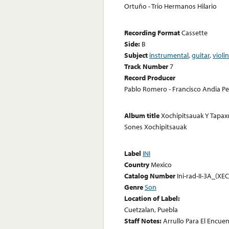
Ortuño - Trio Hermanos Hilario
Recording Format
Cassette
Side:
B
Subject
instrumental
,
guitar
,
violi
Track Number
7
Record Producer
Pablo Romero - Francisco Andia Pe
Album title
Xochipitsauak Y Tapaxu
Sones Xochipitsauak
Label
INI
Country
Mexico
Catalog Number
Ini-rad-II-3A_(XE
Genre
Son
Location of Label:
Cuetzalan, Puebla
Staff Notes:
Arrullo Para El Encue