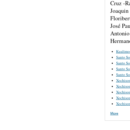
Cruz -R
Joaquin
Floribe
José Pa
Antonio
Hermano
Kualimo
Santo S
Santo S
Santo S
Santo S
Xochiso
Xochiso
Xochiso
Xochiso
Xochiso
More