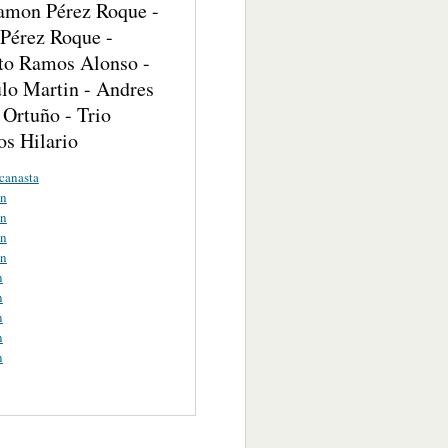
amon Pérez Roque -
 Pérez Roque -
rto Ramos Alonso -
ulo Martin - Andres
 Ortuño - Trio
s Hilario
canasta
on
on
on
on
n
n
n
n
n