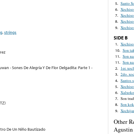
Santo S
5.
Xochiso
6.
Xochiso
7.
Xochiso
8.
Xochiso
9.
ng
,
strings
SIDE B
Xochiso
1.
Son tak
10.
rez
Son na
11.
Son na
11.
wan - Sones De Alegria Y De Flor Delgadita: Parte 1 -
1er. xoc
2.
2do. xo
3.
Santos 
4.
Xochiso
5.
Xalxoko
6.
Son trad
7.
CTZ)
Son kok
8.
Xochija
9.
Other R
Agustin 
ntro De Un Niño Bautizado