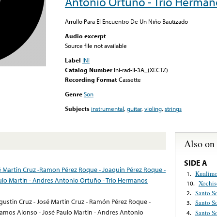
Antonio Ortuño - Trio Hermano
Arrullo Para El Encuentro De Un Niño Bautizado
Audio excerpt
Source file not available
Label
INI
Catalog Number
Ini-rad-II-3A_(XECTZ)
Recording Format
Cassette
Genre
Son
Subjects
instrumental
,
guitar
,
violing
,
strings
Also on
SIDE A
sé Martin Cruz -Ramon Pérez Roque - Joaquin Pérez Roque -
Kualimo
1.
ulo Martin - Andres Antonio Ortuño - Trio Hermanos
Xochi
10.
Santo S
2.
gustin Cruz - José Martin Cruz - Ramón Pérez Roque -
Santo S
3.
Ramos Alonso - José Paulo Martin - Andres Antonio
Santo S
4.