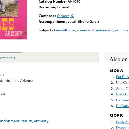
Catalog Number
AT-1040
Recording Format
33
Composer
Olivares, S.
Accompaniment
vocal: Silverio Garcia
Subjects
farewell
,
love
,
absence
,
abandonment
,
return
,
e
Also on
omments
SIDE A
ona
Por El 
1.
to Nogales Arizona
Una Car
2.
Amor Y 
3.
rcia
Nada Co
4.
La Tumb
5.
El Corr
6.
SIDE B
andonment
,
return
,
entreaty
Perdi A
1.
Despedi
2.