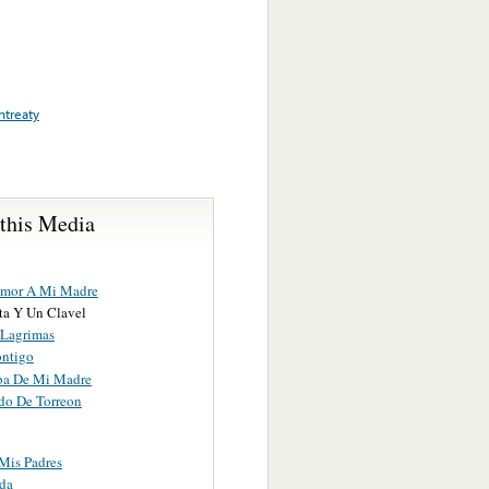
ntreaty
 this Media
Amor A Mi Madre
ta Y Un Clavel
Lagrimas
ntigo
a De Mi Madre
ido De Torreon
 Mis Padres
da