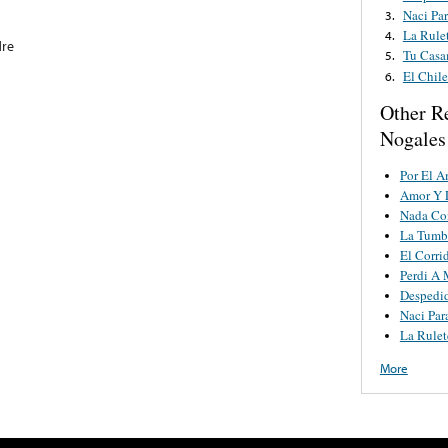
Naci Par
3.
La Rule
4.
dre
Tu Casa
5.
El Chile
6.
Other R
Nogales
Por El 
Amor Y 
Nada Co
La Tumb
El Corri
Perdi A 
Despedi
Naci Par
La Rulet
More