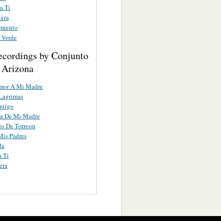
a Ti
tera
miento
 Verde
ecordings by Conjunto
 Arizona
Amor A Mi Madre
Lagrimas
ntigo
a De Mi Madre
do De Torreon
Mis Padres
da
a Ti
era