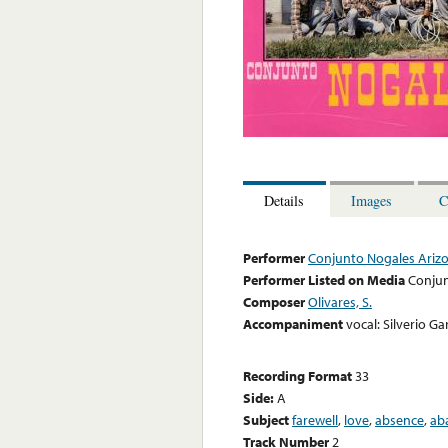
Details
Images
C
Performer
Conjunto Nogales Ariz
Performer Listed on Media
Conjun
Composer
Olivares, S.
Accompaniment
vocal: Silverio Ga
Recording Format
33
Side:
A
Subject
farewell
,
love
,
absence
,
ab
Track Number
2