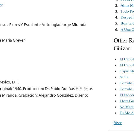
n;
Alma M
2.
Todo Po
3.
Despedi
4.
Bonita 
5.
Jesus Flores Y Escalante Antologia: Jorge Miranda
A Una O
6.
Other R
e Maria Grever
Güizar
El Capul
El Capul
Capullit
Santa
xico, D. F.
Corrido 
iginal: 1940. Produccion: Dr. Pablo Dueñas H. Y Jesus
Corrido 
El Inoce
ge Miranda. Grabacion: Alejandro Gonzalez. Diseño:
Llora Gu
No Mere
Tu Me A
More