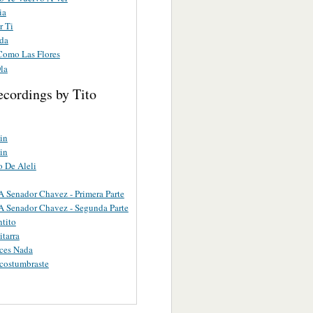
ia
r Ti
da
Como Las Flores
la
ecordings by Tito
in
in
o De Aleli
A Senador Chavez - Primera Parte
A Senador Chavez - Segunda Parte
ntito
itarra
ces Nada
costumbraste