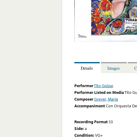
Details
Images
C
Performer
Tito Güizar
Performer Listed on Media
Tito Gu
Composer
Grever, Maria
Accompaniment
Con Orquesta De
Recording Format
33
Side:
a
Condition:
VG+