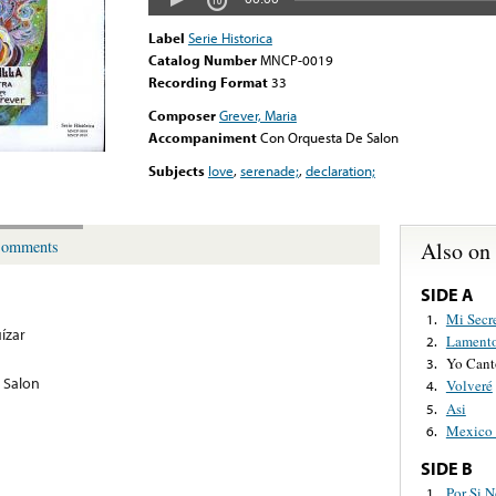
Label
Serie Historica
Catalog Number
MNCP-0019
Recording Format
33
Composer
Grever, Maria
Accompaniment
Con Orquesta De Salon
Subjects
love
,
serenade;
,
declaration;
Also on
omments
SIDE A
Mi Secr
1.
ízar
Lamento
2.
Yo Cant
3.
 Salon
Volveré
4.
Asi
5.
Mexico 
6.
SIDE B
Por Si 
1.