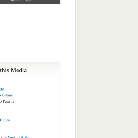
 this Media
eto
 Gitano
o Para Ti
Canta
No Te Vuelvo A Ver