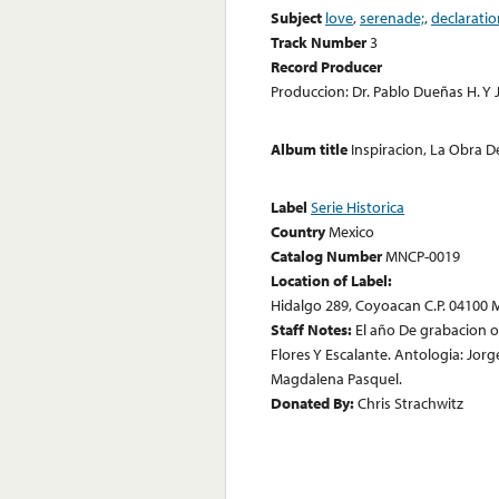
Subject
love
,
serenade;
,
declaratio
Track Number
3
Record Producer
Produccion: Dr. Pablo Dueñas H. Y 
Album title
Inspiracion, La Obra D
Label
Serie Historica
Country
Mexico
Catalog Number
MNCP-0019
Location of Label:
Hidalgo 289, Coyoacan C.P. 04100 Me
Staff Notes:
El año De grabacion or
Flores Y Escalante. Antologia: Jor
Magdalena Pasquel.
Donated By:
Chris Strachwitz