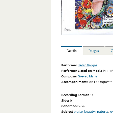
Details
Images
C
Performer
Pedro Vargas
Performer Listed on Media
Pedro 
Composer
Grever, Maria
Accompaniment
Con La Orquesta
Recording Format
33
Side:
b
Condition:
VG+
Subject
praise
,
beauty;
,
nature;
,
lo