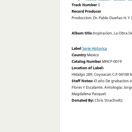
Track Number
5
Record Producer
Produccion: Dr. Pablo Dueñas H. Y 
Album title
Inspiracion, La Obra D
Label
Serie Historica
Country
Mexico
Catalog Number
MNCP-0019
Location of Label:
Hidalgo 289, Coyoacan C.P. 04100 Me
Staff Notes:
El año De grabacion or
Flores Y Escalante. Antologia: Jor
Magdalena Pasquel.
Donated By:
Chris Strachwitz