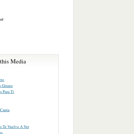
ol
 this Media
eto
 Gitano
o Para Ti
Canta
No Te Vuelvo A Ver
ia