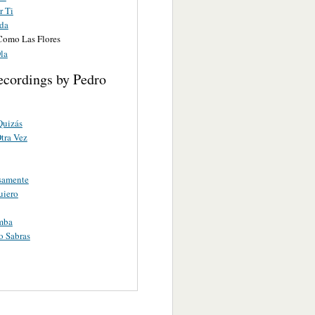
r Ti
da
Como Las Flores
la
ecordings by Pedro
Quizás
tra Vez
samente
uiero
mba
o Sabras