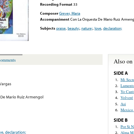
Recording Format
33
Composer
Grever, Maria
Accompaniment
Con La Orquesta De Mario Ruiz Armeng
Subjects
praise
,
beauty;
,
nature;
,
love
,
declaration;
Also on
omments
SIDE A
Mi Secr
1.
Vargas
Lamento
2.
Yo Cant
3.
 De Mario Ruiz Armengol
Volveré
4.
Asi
5.
Mexico 
6.
SIDE B
Por Si 
1.
ve
,
declaration;
Alma M
2.