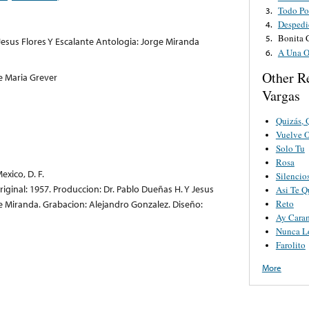
Todo Po
3.
Despedi
4.
Bonita 
5.
Jesus Flores Y Escalante Antologia: Jorge Miranda
A Una O
6.
Other R
e Maria Grever
Vargas
Quizás, 
Vuelve O
Solo Tu
Rosa
xico, D. F.
Silencio
iginal: 1957. Produccion: Dr. Pablo Dueñas H. Y Jesus
Asi Te Q
Reto
ge Miranda. Grabacion: Alejandro Gonzalez. Diseño:
Ay Cara
Nunca L
Farolito
More