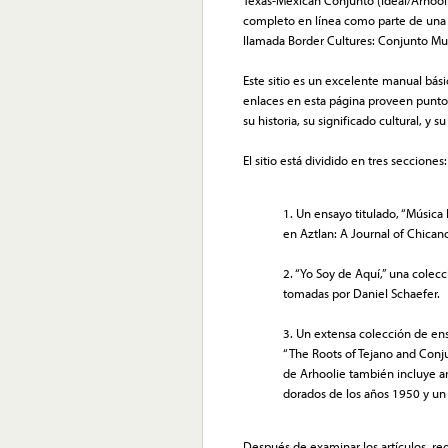
completo en línea como parte de una c
llamada Border Cultures: Conjunto Musi
Este sitio es un excelente manual bás
enlaces en esta página proveen puntos
su historia, su significado cultural, y s
El sitio está dividido en tres secciones:
1. Un ensayo titulado, “Música
en Aztlan: A Journal of Chican
2. “Yo Soy de Aquí,” una colecc
tomadas por Daniel Schaefer.
3. Un extensa colección de ens
“The Roots of Tejano and Conju
de Arhoolie también incluye ar
dorados de los años 1950 y un 
Después de examinar los artículos, reg