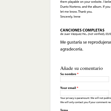
them playable on your website. I belie
Dueto Norteno, and the album. If you
let me know. Thank you.
Sincerely, Irene
CANCIONES COMPLETAS
de
Juan Vázquez He... (not verified)
,
03/0
Me gustaría se reprodujera
agradecería.
Añade su comentario
Su nombre
*
Your email
*
Your privacy is paramount. We will not publis
We will only contact you if your comment req
Tema