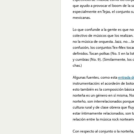
que ayudo a provocar el boom de la sa
especialmente en Tejas, el conjunto 
mexicanas.
Lo que confunde a la gente es que no
colectivo de músicos que los realizan. 
no la música de orquesta. Jazz, no…b
confusión, los conjuntos Tex-Mex to
definidos. Tocan polkas (No. 5 en la li
y cumbias (No. 9). (Similarmente, lo
chas.)
Algunas fuentes, como esta
entrada d
instrumentación: el acordeón de botone
esto también es la composición básica
norteña es un género en sí misma, No. 
norteño, son interrelacionados porque l
cultura rural y de clase obrera que flu
estar íntimamente relacionados, son ta
relación entre la música rock norteame
Con respecto al conjunto o la norteña,