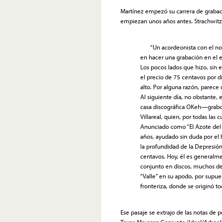
Martínez empezó su carrera de grabac
empiezan unos años antes. Strachwitz 
“Un acordeonista con el nom
en hacer una grabación en el e
Los pocos lados que hizo, sin 
el precio de 75 centavos por d
alto. Por alguna razón, parece 
Al siguiente día, no obstante,
casa discográfica OKeh—grabo
Villareal, quien, por todas la
Anunciado como “El Azote del V
años, ayudado sin duda por el
la profundidad de la Depresión
centavos. Hoy, él es generalm
conjunto en discos, muchos de 
“Valle” en su apodo, por supues
fronteriza, donde se originó to
Ese pasaje se extrajo de las notas de 
Texas-Mexican Conjunto (Ideal/Arhool