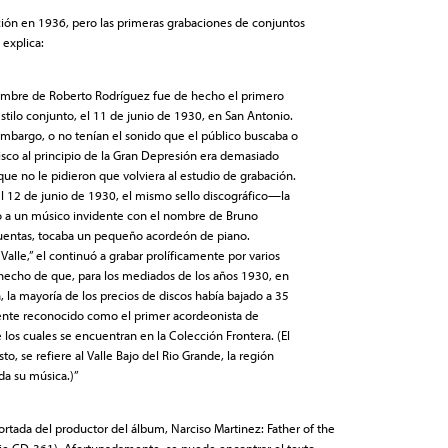
ión en 1936, pero las primeras grabaciones de conjuntos
explica:
bre de Roberto Rodríguez fue de hecho el primero
stilo conjunto, el 11 de junio de 1930, en San Antonio.
embargo, o no tenían el sonido que el público buscaba o
isco al principio de la Gran Depresión era demasiado
que no le pidieron que volviera al estudio de grabación.
 el 12 de junio de 1930, el mismo sello discográfico—la
 a un músico invidente con el nombre de Bruno
s cuentas, tocaba un pequeño acordeón de piano.
alle,” el continuó a grabar prolíficamente por varios
 hecho de que, para los mediados de los años 1930, en
, la mayoría de los precios de discos había bajado a 35
ente reconocido como el primer acordeonista de
los cuales se encuentran en la Colección Frontera. (El
to, se refiere al Valle Bajo del Rio Grande, la región
da su música.)”
portada del productor del álbum, Narciso Martinez: Father of the
ie CD-361). Afortunadamente, se puede encontrar el texto