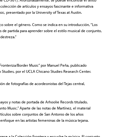
olección de artículos y ensayos fascinante e informativa
c, presentado por la University of Texas at Austin.
ico sobre el género. Como se indica en su introducción, “Los
 de partida para aprender sobre el estilo musical de conjunto,
u destreza.”
 Fronteriza/Border Music” por Manuel Peña, publicado
o Studies, por el UCLA Chicano Studies Research Center.
ión de fotografías de acordeonistas del Tejas central,
ayos y notas de portada de Arhoolie Records titulado,
nto Music.” Aparte de las notas de Martínez, el material
tículos sobre conjuntos de San Antonio de los años
enfoque en las artistas femeninas de la música tejana.
rese a la Colección Frontera y escuche la música. El conjunto