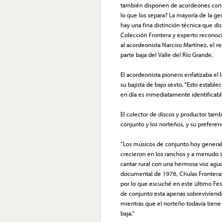
también disponen de acordeones con vo
lo que los separa? La mayoría de la 
hay una fina distinción técnica que di
Colección Frontera y experto reconoci
al acordeonista Narciso Martínez, el 
parte baja del Valle del Río Grande.
El acordeonista pionero enfatizaba el 
su bajista de bajo sexto. “Esto establ
en día es inmediatamente identificab
El colector de discos y productor tamb
conjunto y los norteños, y su preferenc
“Los músicos de conjunto hoy general
crecieron en los ranchos y a menudo 
cantar rural con una hermosa voz agud
documental de 1976, Chulas Fronteras,
por lo que escuché en este último Fes
de conjunto esta apenas sobreviviendo
mientras que el norteño todavía tiene
baja.”