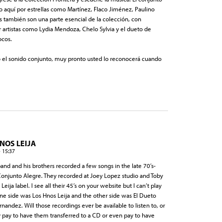
aquí por estrellas como Martínez, Flaco Jiménez, Paulino
es también son una parte esencial de la colección, con
 artistas como Lydia Mendoza, Chelo Sylvia y el dueto de
ocos.
 el sonido conjunto, muy pronto usted lo reconocerá cuando
NOS LEIJA
 15:37
and and his brothers recorded a few songs in the late 70’s-
 Conjunto Alegre. They recorded at Joey Lopez studio and Toby
eija label. I see all their 45’s on your website but I can’t play
e side was Los Hnos Leija and the other side was El Dueto
andez. Will those recordings ever be available to listen to, or
dly pay to have them transferred to a CD or even pay to have