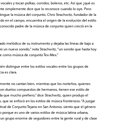
cales y tocan polkas, corridos, boleros, etc. Así que ¿qué es
gente simplemente dice que lo reconoce cuando lo oye. Pero
stingue la música del conjunto. Chris Strachwitz, fundador de la
do en el campo, encuentra el origen de la evolución del estilo
reconocido padre de la música de conjunto quien creció en la
lado melódico de su instrumento y dejaba las líneas de bajo a
eció un nuevo sonido,” nota Strachwitz, “un sonido que hasta hoy
le como música de conjunto Tex-Mex.”
ién distingue entre los estilos vocales entre los grupos de
ia es clara.
mente no cantan bien, mientras que los norteños, quienes
son duetos compuestos de hermanos, tienen ese estilo de
a que mucho prefiero,” dice Strachwitz, quien produjo el
 que se enfocó en los estilos de música fronterizos. “A juzgar
tival de Conjunto Tejano en San Antonio, siento que el género
 porque es uno de varios estilos de música latina urbana,
 un grupo enorme de seguidores entre la gente rural y de clase