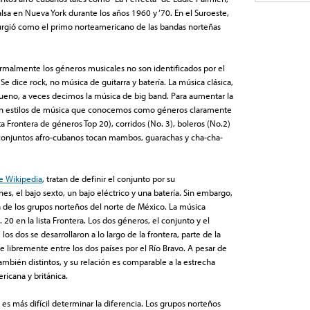
lsa en Nueva York durante los años 1960 y ‘70. En el Suroeste,
surgió como el primo norteamericano de las bandas norteñas
rmalmente los géneros musicales no son identificados por el
Se dice rock, no música de guitarra y batería. La música clásica,
ueno, a veces decimos la música de big band. Para aumentar la
can estilos de música que conocemos como géneros claramente
sta Frontera de géneros Top 20), corridos (No. 3), boleros (No.2)
s conjuntos afro-cubanos tocan mambos, guarachas y cha-cha-
e Wikipedia
, tratan de definir el conjunto por su
s, el bajo sexto, un bajo eléctrico y una batería. Sin embargo,
 de los grupos norteños del norte de México. La música
20 en la lista Frontera. Los dos géneros, el conjunto y el
os dos se desarrollaron a lo largo de la frontera, parte de la
ye libremente entre los dos países por el Río Bravo. A pesar de
mbién distintos, y su relación es comparable a la estrecha
ricana y británica.
 es más difícil determinar la diferencia. Los grupos norteños