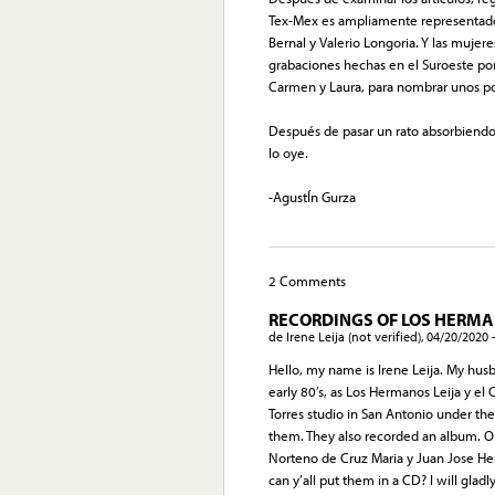
Tex-Mex es ampliamente representado 
Bernal y Valerio Longoria. Y las mujer
grabaciones hechas en el Suroeste por
Carmen y Laura, para nombrar unos p
Después de pasar un rato absorbiendo
lo oye.
-AgustÍn Gurza
2 Comments
RECORDINGS OF LOS HERMA
de
Irene Leija (not verified)
,
04/20/2020 -
Hello, my name is Irene Leija. My husb
early 80’s, as Los Hermanos Leija y el
Torres studio in San Antonio under the L
them. They also recorded an album. On
Norteno de Cruz Maria y Juan Jose Hern
can y’all put them in a CD? I will gla