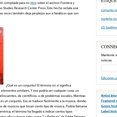
ETIQUE
p 20 compilada para mi
libro
sobre el archivo Frontera y
o Studies Research Center Press. Este hecho señala una
conjunto m
as veces también deja perplejos aun a fanáticos que son
norteño mu
US Southw
CONNE
Mantente i
noticias
Ediciones a
¿Qué es un conjunto? El término en sí significa
lementos similares. Y eso podría ser cualquier cosa: un
Artist bi
delincuentes, de científicos, o de problemas sociales. Mientras
Featured 
s un conjunto. Eso se traduce fácilmente a la música, donde,
Genre his
os de músicos que tocan cierto tipo de música. Podría llamarse
Label hist
érica, el término ha llegado a indicar ciertos tipos
ntos afro-cubanos tales como “La Perfecta” de Eddie Palmieri,