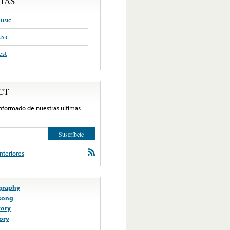
TAS
usic
sic
est
CT
nformado de nuestras ultimas
nteriores
ography
song
tory
ory