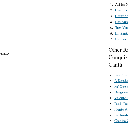
Asi Es 
1.
Credito
2.
Catarin
3.
Las Arra
4.
Tres Viu
5.
En Sant
6.
Un Corr
7.
Other R
Mexico
Conquis
Cantú
Las Flor
A Donde
Pa’ Que 
Desgran
Valente 
Duda De
Frente A
La Tumb
Credito 