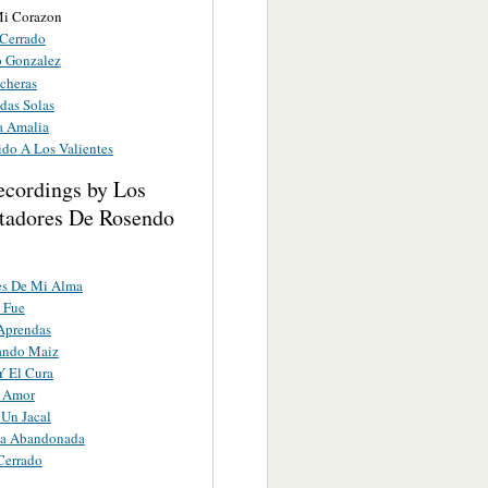
Mi Corazon
 Cerrado
o Gonzalez
cheras
das Solas
a Amalia
ido A Los Valientes
ecordings by Los
tadores De Rosendo
es De Mi Alma
 Fue
Aprendas
ando Maiz
Y El Cura
 Amor
 Un Jacal
a Abandonada
Cerrado