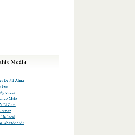
 this Media
res De Mi Alma
e Fue
 Aprendas
ando Maiz
 Y El Cura
e Amor
 Un Jacal
ba Abandonada