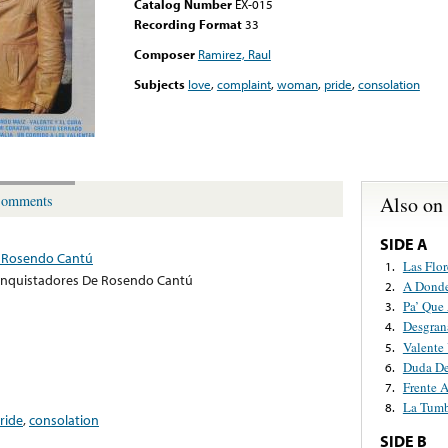
Catalog Number
EX-015
Recording Format
33
Composer
Ramirez, Raul
Subjects
love
,
complaint
,
woman
,
pride
,
consolation
Also on
omments
SIDE A
 Rosendo Cantú
Las Flo
1.
nquistadores De Rosendo Cantú
A Dond
2.
Pa’ Que
3.
Desgran
4.
Valente
5.
Duda D
6.
Frente A
7.
La Tum
8.
ride
,
consolation
SIDE B